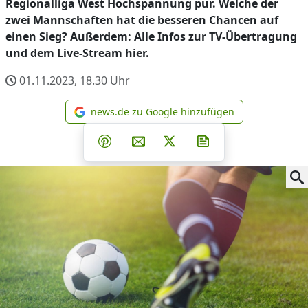
Regionalliga West Hochspannung pur. Welche der
zwei Mannschaften hat die besseren Chancen auf
einen Sieg? Außerdem: Alle Infos zur TV-Übertragung
und dem Live-Stream hier.
01.11.2023, 18.30
Uhr
news.de zu Google hinzufügen
news.de zu Google hinzufüg
Teilen auf Facebook
Teilen auf Whatsapp
Teilen auf Telegram
Teilen auf Pinterest
Per E-Mail teilen
Post auf X
Newsletter abonni