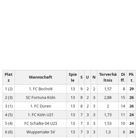
Plat
Spie
Torverhä
Di
Pk
Mannschaft
S
U
N
z
le
ltnis
ff.
t.
1 (2)
1. FC Bocholt
13
9
2
2
1,57
8
29
2 (3)
SC Fortuna Köln
13
8
2
3
2,88
15
26
3 (1)
1. FC Düren
13
8
2
3
2
14
26
4 (5)
1. FC Köln U21
13
7
3
3
1,73
11
24
5 (4)
FC Schalke 04 U23
13
7
3
3
1,53
10
24
6 (6)
Wuppertaler SV
13
7
3
3
1,3
6
24