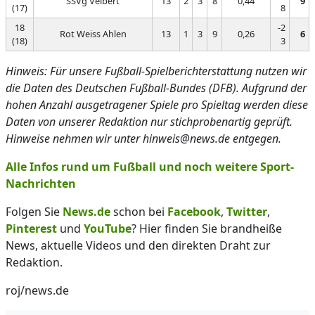
SSVg Velbert
13
2
3
8
0,44
9
(17)
8
18
-2
Rot Weiss Ahlen
13
1
3
9
0,26
6
(18)
3
Hinweis: Für unsere Fußball-Spielberichterstattung nutzen wir
die Daten des Deutschen Fußball-Bundes (DFB). Aufgrund der
hohen Anzahl ausgetragener Spiele pro Spieltag werden diese
Daten von unserer Redaktion nur stichprobenartig geprüft.
Hinweise nehmen wir unter hinweis@news.de entgegen.
Alle Infos rund um Fußball und noch weitere Sport-
Nachrichten
Folgen Sie
News.de
schon bei
Facebook
,
Twitter
,
Pinterest
und
YouTube
? Hier finden Sie brandheiße
News, aktuelle Videos und den direkten Draht zur
Redaktion.
roj/news.de