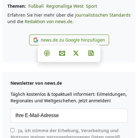
Themen:
Fußball
Regionalliga West
Sport
Erfahren Sie hier mehr über die
journalistischen Standards
und die
Redaktion von news.de.
news.de zu Google hinzufügen
news.de zu Google hinzufüg
Teilen auf Facebook
Teilen auf Whatsapp
Teilen auf Telegram
Teilen auf Pinterest
Per E-Mail teilen
Post auf X
Newsletter abonni
Newsletter von news.de
Täglich kostenlos & topaktuell informiert: Eilmeldungen,
Regionales und Weltgeschehen. Jetzt anmelden!
Ja, ich stimme der Erhebung, Verarbeitung und
Nutzung meiner personenbezogenen Daten gemäß