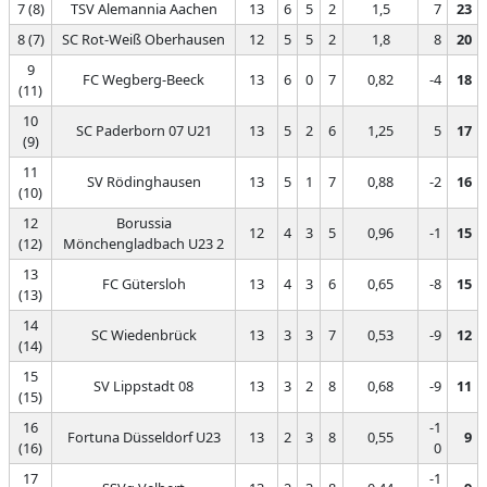
7 (8)
TSV Alemannia Aachen
13
6
5
2
1,5
7
23
8 (7)
SC Rot-Weiß Oberhausen
12
5
5
2
1,8
8
20
9
FC Wegberg-Beeck
13
6
0
7
0,82
-4
18
(11)
10
SC Paderborn 07 U21
13
5
2
6
1,25
5
17
(9)
11
SV Rödinghausen
13
5
1
7
0,88
-2
16
(10)
12
Borussia
12
4
3
5
0,96
-1
15
(12)
Mönchengladbach U23 2
13
FC Gütersloh
13
4
3
6
0,65
-8
15
(13)
14
SC Wiedenbrück
13
3
3
7
0,53
-9
12
(14)
15
SV Lippstadt 08
13
3
2
8
0,68
-9
11
(15)
16
-1
Fortuna Düsseldorf U23
13
2
3
8
0,55
9
(16)
0
17
-1