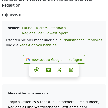
Redaktion.
roj/news.de
Themen:
Fußball
Kickers Offenbach
Regionalliga Südwest
Sport
Erfahren Sie hier mehr über die
journalistischen Standards
und die
Redaktion von news.de.
news.de zu Google hinzufügen
news.de zu Google hinzufüg
Teilen auf Facebook
Teilen auf Whatsapp
Teilen auf Telegram
Teilen auf Pinterest
Per E-Mail teilen
Post auf X
Newsletter abonni
Newsletter von news.de
Täglich kostenlos & topaktuell informiert: Eilmeldungen,
Regionales und Weltgeschehen. Jetzt anmelden!