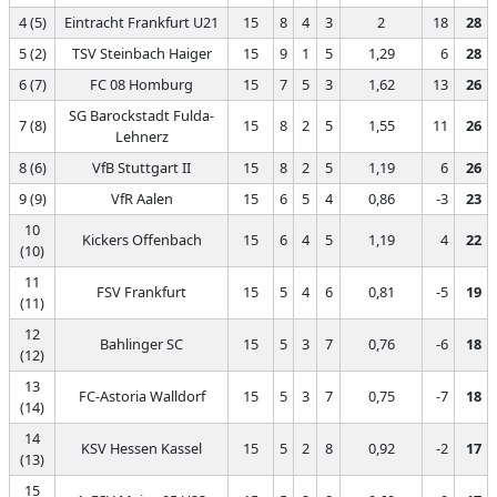
4 (5)
Eintracht Frankfurt U21
15
8
4
3
2
18
28
5 (2)
TSV Steinbach Haiger
15
9
1
5
1,29
6
28
6 (7)
FC 08 Homburg
15
7
5
3
1,62
13
26
SG Barockstadt Fulda-
7 (8)
15
8
2
5
1,55
11
26
Lehnerz
8 (6)
VfB Stuttgart II
15
8
2
5
1,19
6
26
9 (9)
VfR Aalen
15
6
5
4
0,86
-3
23
10
Kickers Offenbach
15
6
4
5
1,19
4
22
(10)
11
FSV Frankfurt
15
5
4
6
0,81
-5
19
(11)
12
Bahlinger SC
15
5
3
7
0,76
-6
18
(12)
13
FC-Astoria Walldorf
15
5
3
7
0,75
-7
18
(14)
14
KSV Hessen Kassel
15
5
2
8
0,92
-2
17
(13)
15