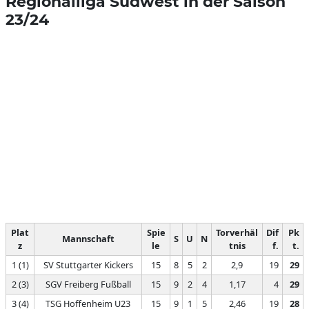
Regionalliga Südwest in der Saison
23/24
Plat
Spie
Torverhäl
Dif
Pk
Mannschaft
S
U
N
z
le
tnis
f.
t.
1 (1)
SV Stuttgarter Kickers
15
8
5
2
2,9
19
29
2 (3)
SGV Freiberg Fußball
15
9
2
4
1,17
4
29
3 (4)
TSG Hoffenheim U23
15
9
1
5
2,46
19
28