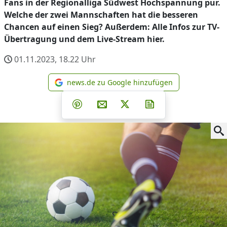
Fans in der Regionalliga Südwest Hochspannung pur.
Welche der zwei Mannschaften hat die besseren
Chancen auf einen Sieg? Außerdem: Alle Infos zur TV-
Übertragung und dem Live-Stream hier.
01.11.2023, 18.22
Uhr
news.de zu Google hinzufügen
news.de zu Google hinzufüg
Teilen auf Facebook
Teilen auf Whatsapp
Teilen auf Telegram
Teilen auf Pinterest
Per E-Mail teilen
Post auf X
Newsletter abonni