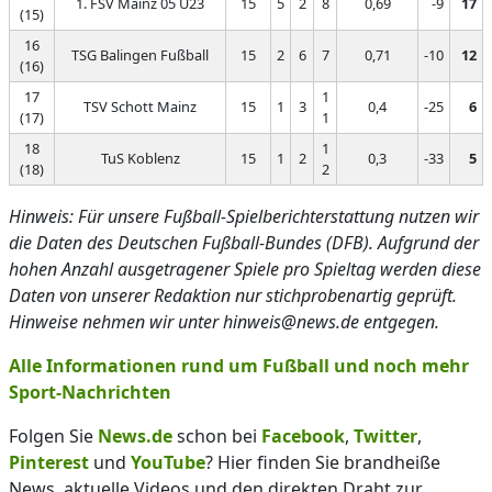
1. FSV Mainz 05 U23
15
5
2
8
0,69
-9
17
(15)
16
TSG Balingen Fußball
15
2
6
7
0,71
-10
12
(16)
17
1
TSV Schott Mainz
15
1
3
0,4
-25
6
(17)
1
18
1
TuS Koblenz
15
1
2
0,3
-33
5
(18)
2
Hinweis: Für unsere Fußball-Spielberichterstattung nutzen wir
die Daten des Deutschen Fußball-Bundes (DFB). Aufgrund der
hohen Anzahl ausgetragener Spiele pro Spieltag werden diese
Daten von unserer Redaktion nur stichprobenartig geprüft.
Hinweise nehmen wir unter hinweis@news.de entgegen.
Alle Informationen rund um Fußball und noch mehr
Sport-Nachrichten
Folgen Sie
News.de
schon bei
Facebook
,
Twitter
,
Pinterest
und
YouTube
? Hier finden Sie brandheiße
News, aktuelle Videos und den direkten Draht zur