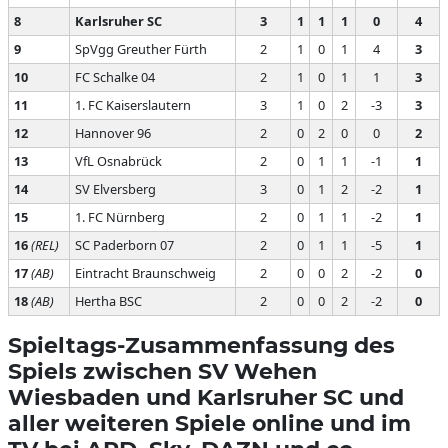
8
Karlsruher SC
3
1
1
1
0
4
9
SpVgg Greuther Fürth
2
1
0
1
4
3
10
FC Schalke 04
2
1
0
1
1
3
11
1. FC Kaiserslautern
3
1
0
2
-3
3
12
Hannover 96
2
0
2
0
0
2
13
VfL Osnabrück
2
0
1
1
-1
1
14
SV Elversberg
3
0
1
2
-2
1
15
1. FC Nürnberg
2
0
1
1
-2
1
16
(REL)
SC Paderborn 07
2
0
1
1
-5
1
17
(AB)
Eintracht Braunschweig
2
0
0
2
-2
0
18
(AB)
Hertha BSC
2
0
0
2
-2
0
Spieltags-Zusammenfassung des
Spiels zwischen SV Wehen
Wiesbaden und Karlsruher SC und
aller weiteren Spiele online und im