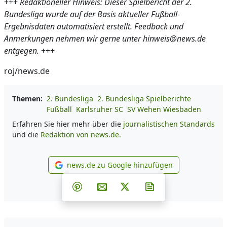
+++
Redaktioneller Hinweis: Dieser Spielbericht der 2.
Bundesliga wurde auf der Basis aktueller Fußball-
Ergebnisdaten automatisiert erstellt. Feedback und
Anmerkungen nehmen wir gerne unter hinweis@news.de
entgegen.
+++
roj/news.de
Themen:
2. Bundesliga
2. Bundesliga Spielberichte
Fußball
Karlsruher SC
SV Wehen Wiesbaden
Erfahren Sie hier mehr über die
journalistischen Standards
und die
Redaktion von news.de.
news.de zu Google hinzufügen
news.de zu Google hinzufüg
Teilen auf Facebook
Teilen auf Whatsapp
Teilen auf Telegram
Teilen auf Pinterest
Per E-Mail teilen
Post auf X
Newsletter abonni