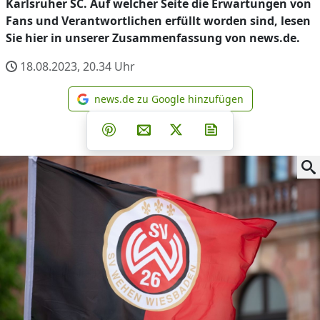
Karlsruher SC. Auf welcher Seite die Erwartungen von
Fans und Verantwortlichen erfüllt worden sind, lesen
Sie hier in unserer Zusammenfassung von news.de.
18.08.2023, 20.34
Uhr
news.de zu Google hinzufügen
news.de zu Google hinzufüg
Teilen auf Facebook
Teilen auf Whatsapp
Teilen auf Telegram
Teilen auf Pinterest
Per E-Mail teilen
Post auf X
Newsletter abonni