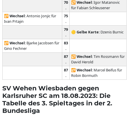
70
🔁
Wechsel
: Igor Matanovic
.
für Fabian Schleusener
🔁
Wechsel
: Antonio Jonjic für
75
Ivan Prtajin
.
79
🟡
Gelbe Karte
: Dzenis Burnic
.
🔁
Wechsel
: Bjarke Jacobsen für
83
Gino Fechner
.
87
🔁
Wechsel
: Tim Rossmann für
.
David Herold
87
🔁
Wechsel
: Marcel Beifus für
.
Robin Bormuth
SV Wehen Wiesbaden gegen
Karlsruher SC am 18.08.2023: Die
Tabelle des 3. Spieltages in der 2.
Bundesliga