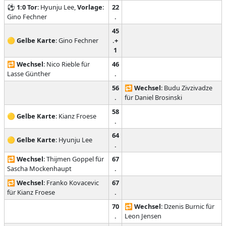
⚽
1:0
Tor
: Hyunju Lee,
Vorlage
:
22
Gino Fechner
.
45
🟡
Gelbe Karte
: Gino Fechner
.+
1
🔁
Wechsel
: Nico Rieble für
46
Lasse Günther
.
56
🔁
Wechsel
: Budu Zivzivadze
.
für Daniel Brosinski
58
🟡
Gelbe Karte
: Kianz Froese
.
64
🟡
Gelbe Karte
: Hyunju Lee
.
🔁
Wechsel
: Thijmen Goppel für
67
Sascha Mockenhaupt
.
🔁
Wechsel
: Franko Kovacevic
67
für Kianz Froese
.
70
🔁
Wechsel
: Dzenis Burnic für
.
Leon Jensen