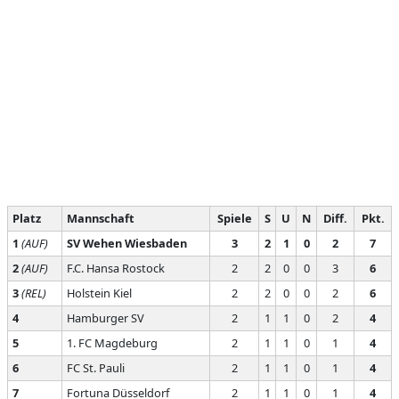
Platz
Mannschaft
Spiele
S
U
N
Diff.
Pkt.
1
(AUF)
SV Wehen Wiesbaden
3
2
1
0
2
7
2
(AUF)
F.C. Hansa Rostock
2
2
0
0
3
6
3
(REL)
Holstein Kiel
2
2
0
0
2
6
4
Hamburger SV
2
1
1
0
2
4
5
1. FC Magdeburg
2
1
1
0
1
4
6
FC St. Pauli
2
1
1
0
1
4
7
Fortuna Düsseldorf
2
1
1
0
1
4