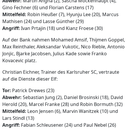
Abwehr:
Martin Angha (2), Sascha Mockenhaupt (4),
Gino Fechner (6) und Florian Carstens (17)
Mittelfeld:
Robin Heußer (7), Hyunju Lee (20), Marcus
Mathisen (24) und Lasse Günther (29)
Angriff:
Ivan Prtajin (18) und Kianz Froese (30)
Auf der Bank nahmen Mohamed Amsif, Thijmen Goppel,
Max Reinthaler, Aleksandar Vukotic, Nico Rieble, Antonio
Jonjic, Bjarke Jacobsen, Julius Kade sowie Franko
Kovacevic platz.
Christian Eichner, Trainer des Karlsruher SC, vertraute
auf die Dienste dieser Elf:
Tor:
Patrick Drewes (23)
Abwehr:
Sebastian Jung (2), Daniel Brosinski (18), David
Herold (20), Marcel Franke (28) und Robin Bormuth (32)
Mittelfeld:
Leon Jensen (6), Marvin Wanitzek (10) und
Lars Stindl (13)
Angriff:
Fabian Schleusener (24) und Paul Nebel (26)