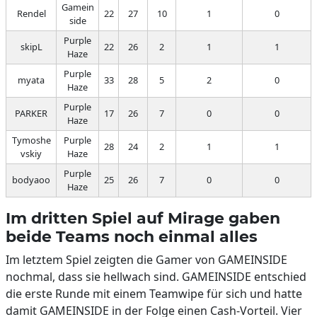
Gamein
Rendel
22
27
10
1
0
side
Purple
skipL
22
26
2
1
1
Haze
Purple
myata
33
28
5
2
0
Haze
Purple
PARKER
17
26
7
0
0
Haze
Tymoshe
Purple
28
24
2
1
1
vskiy
Haze
Purple
bodyaoo
25
26
7
0
0
Haze
Im dritten Spiel auf Mirage gaben
beide Teams noch einmal alles
Im letztem Spiel zeigten die Gamer von GAMEINSIDE
nochmal, dass sie hellwach sind. GAMEINSIDE entschied
die erste Runde mit einem Teamwipe für sich und hatte
damit GAMEINSIDE in der Folge einen Cash-Vorteil. Vier