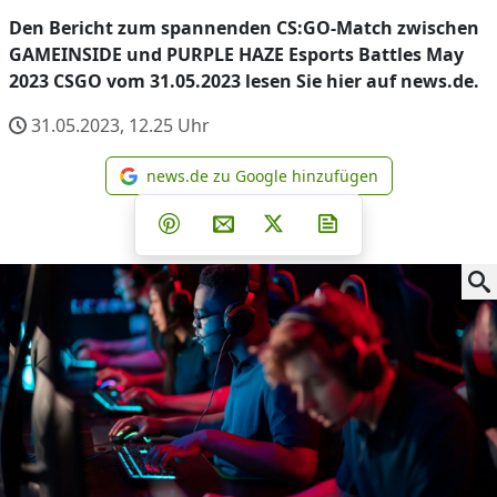
Den Bericht zum spannenden CS:GO-Match zwischen
GAMEINSIDE und PURPLE HAZE Esports Battles May
2023 CSGO vom 31.05.2023 lesen Sie hier auf news.de.
31.05.2023, 12.25
Uhr
news.de zu Google hinzufügen
news.de zu Google hinzufüg
Teilen auf Facebook
Teilen auf Whatsapp
Teilen auf Telegram
Teilen auf Pinterest
Per E-Mail teilen
Post auf X
Newsletter abonni