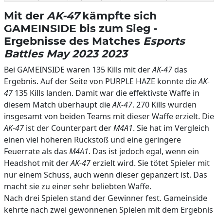
Mit der
AK-47
kämpfte sich
GAMEINSIDE bis zum Sieg -
Ergebnisse des Matches
Esports
Battles May 2023 2023
Bei GAMEINSIDE waren 135 Kills mit der
AK-47
das
Ergebnis. Auf der Seite von PURPLE HAZE konnte die
AK-
47
135 Kills landen. Damit war die effektivste Waffe in
diesem Match überhaupt die
AK-47
. 270 Kills wurden
insgesamt von beiden Teams mit dieser Waffe erzielt. Die
AK-47
ist der Counterpart der
M4A1
. Sie hat im Vergleich
einen viel höheren Rückstoß und eine geringere
Feuerrate als das
M4A1
. Das ist jedoch egal, wenn ein
Headshot mit der
AK-47
erzielt wird. Sie tötet Spieler mit
nur einem Schuss, auch wenn dieser gepanzert ist. Das
macht sie zu einer sehr beliebten Waffe.
Nach drei Spielen stand der Gewinner fest. Gameinside
kehrte nach zwei gewonnenen Spielen mit dem Ergebnis