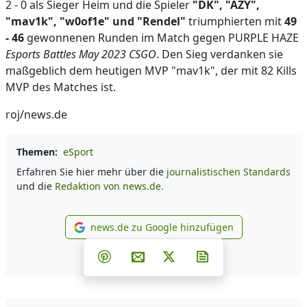
2 - 0 als Sieger Heim und die Spieler
"DK", "AZY",
"mav1k", "w0of1e" und "Rendel"
triumphierten mit
49
- 46
gewonnenen Runden im Match gegen PURPLE HAZE
Esports Battles May 2023 CSGO
. Den Sieg verdanken sie
maßgeblich dem heutigen MVP "mav1k", der mit 82 Kills
MVP des Matches ist.
roj/news.de
Themen:
eSport
Erfahren Sie hier mehr über die
journalistischen Standards
und die
Redaktion von news.de.
news.de zu Google hinzufügen
news.de zu Google hinzufüg
Teilen auf Facebook
Teilen auf Whatsapp
Teilen auf Telegram
Teilen auf Pinterest
Per E-Mail teilen
Post auf X
Newsletter abonni