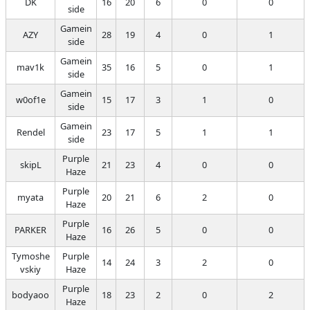
DK
16
20
6
0
0
side
Gamein
AZY
28
19
4
0
1
side
Gamein
mav1k
35
16
5
0
1
side
Gamein
w0of1e
15
17
3
1
0
side
Gamein
Rendel
23
17
5
1
1
side
Purple
skipL
21
23
4
0
0
Haze
Purple
myata
20
21
6
2
0
Haze
Purple
PARKER
16
26
5
0
0
Haze
Tymoshe
Purple
14
24
3
2
0
vskiy
Haze
Purple
bodyaoo
18
23
2
0
2
Haze