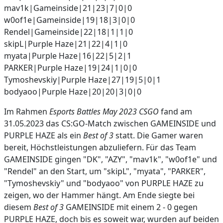
mav1k|Gameinside|21|23|7|0|0
w0of1e|Gameinside|19|18|3|0|0
Rendel|Gameinside|22|18|1|1|0
skipL|Purple Haze|21|22|4|1|0
myata|Purple Haze|16|22|5|2|1
PARKER|Purple Haze|19|24|1|0|0
Tymoshevskiy|Purple Haze|27|19|5|0|1
bodyaoo|Purple Haze|20|20|3|0|0
Im Rahmen
Esports Battles May 2023 CSGO
fand am
31.05.2023 das CS:GO-Match zwischen GAMEINSIDE und
PURPLE HAZE als ein
Best of 3
statt. Die Gamer waren
bereit, Höchstleistungen abzuliefern. Für das Team
GAMEINSIDE gingen "DK", "AZY", "mav1k", "w0of1e" und
"Rendel" an den Start, um "skipL", "myata", "PARKER",
"Tymoshevskiy" und "bodyaoo" von PURPLE HAZE zu
zeigen, wo der Hammer hängt. Am Ende siegte bei
diesem
Best of 3
GAMEINSIDE mit einem 2 - 0 gegen
PURPLE HAZE, doch bis es soweit war, wurden auf beiden