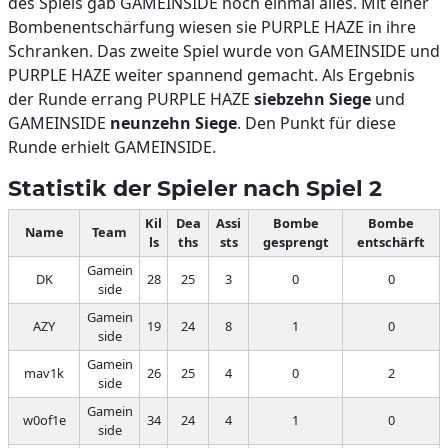
des Spiels gab GAMEINSIDE noch einmal alles. Mit einer
Bombenentschärfung wiesen sie PURPLE HAZE in ihre
Schranken. Das zweite Spiel wurde von GAMEINSIDE und
PURPLE HAZE weiter spannend gemacht. Als Ergebnis
der Runde errang PURPLE HAZE
siebzehn Siege
und
GAMEINSIDE
neunzehn Siege
. Den Punkt für diese
Runde erhielt GAMEINSIDE.
Statistik der Spieler nach Spiel 2
Kil
Dea
Assi
Bombe
Bombe
Name
Team
ls
ths
sts
gesprengt
entschärft
Gamein
DK
28
25
3
0
0
side
Gamein
AZY
19
24
8
1
0
side
Gamein
mav1k
26
25
4
0
2
side
Gamein
w0of1e
34
24
4
1
0
side