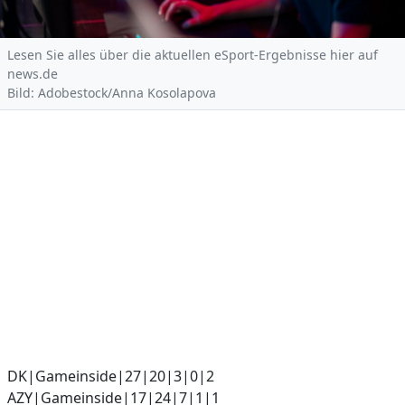
Lesen Sie alles über die aktuellen eSport-Ergebnisse hier auf
news.de
Bild: Adobestock/Anna Kosolapova
DK|Gameinside|27|20|3|0|2
AZY|Gameinside|17|24|7|1|1