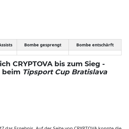
Assists
Bombe gesprengt
Bombe entschärft
ich CRYPTOVA bis zum Sieg -
s beim
Tipsport Cup Bratislava
47
das Ergebnis. Auf der Seite von CRYPTOVA konnte die