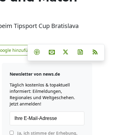
im Tipsport Cup Bratislava
Teilen auf Facebook
Teilen auf Whatsapp
Teilen auf Telegram
Google hinzufügen
Teilen auf Pinterest
Per E-Mail teilen
Post auf X
Newsletter abonniere
RSS
news.de zu Google hinzufügen
Newsletter von news.de
Täglich kostenlos & topaktuell
informiert: Eilmeldungen,
Regionales und Weltgeschehen.
Jetzt anmelden!
Ja, ich stimme der Erhebung,