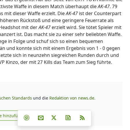
ektivste Waffe in diesem Match überhaupt die
AK-47
. 79
 mit dieser Waffe erzielt. Die
AK-47
ist der Counterpart
el höheren Rückstoß und eine geringere Feuerrate als
n Headshot mit der
AK-47
erzielt wird. Sie tötet Spieler mit
nzert ist. Das macht sie zu einer sehr beliebten Waffe.
ege in Folge und schuf sich so einen bequemen
n und konnte sich mit einem Ergebnis von 1 - 0 gegen
tzte sich in neunzehn siegreichen Runden durch und
 Kinzo, der mit 27 Kills das Team zum Sieg führte.
ischen Standards
und die
Redaktion von news.de.
Teilen auf Facebook
Teilen auf Whatsapp
Teilen auf Telegram
e hinzufügen
Teilen auf Pinterest
Per E-Mail teilen
Post auf X
Newsletter abonnieren
RSS
s.de zu Google hinzufügen