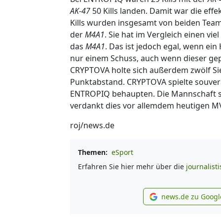
AK-47
50 Kills landen. Damit war die eff
Kills wurden insgesamt von beiden Teams
der
M4A1
. Sie hat im Vergleich einen vi
das
M4A1
. Das ist jedoch egal, wenn ei
nur einem Schuss, auch wenn dieser gepa
CRYPTOVA holte sich außerdem zwölf Si
Punktabstand. CRYPTOVA spielte souverä
ENTROPIQ behaupten. Die Mannschaft se
verdankt dies vor allemdem heutigen MVP
roj/news.de
Themen:
eSport
Erfahren Sie hier mehr über die
journalist
news.de zu Googl
new