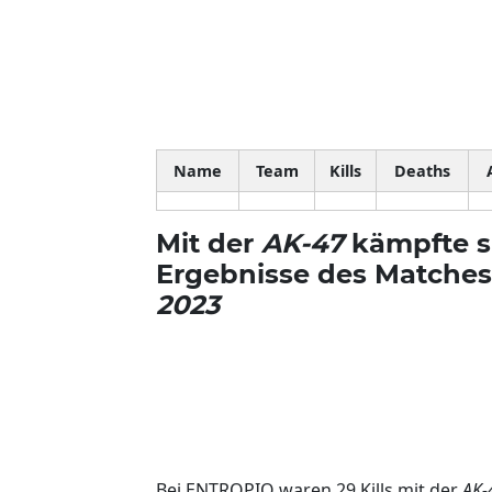
Name
Team
Kills
Deaths
Mit der
AK-47
kämpfte s
Ergebnisse des Matche
2023
Bei ENTROPIQ waren 29 Kills mit der
AK-