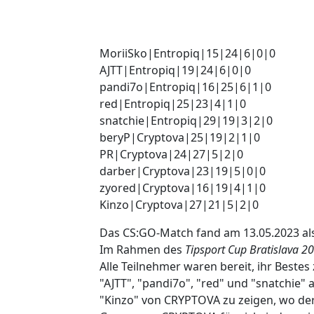
MoriiSko|Entropiq|15|24|6|0|0
AJTT|Entropiq|19|24|6|0|0
pandi7o|Entropiq|16|25|6|1|0
red|Entropiq|25|23|4|1|0
snatchie|Entropiq|29|19|3|2|0
beryP|Cryptova|25|19|2|1|0
PR|Cryptova|24|27|5|2|0
darber|Cryptova|23|19|5|0|0
zyored|Cryptova|16|19|4|1|0
Kinzo|Cryptova|27|21|5|2|0
Das CS:GO-Match fand am 13.05.2023 al
Im Rahmen des
Tipsport Cup Bratislava 2
Alle Teilnehmer waren bereit, ihr Best
"AJTT", "pandi7o", "red" und "snatchie" 
"Kinzo" von CRYPTOVA zu zeigen, wo der