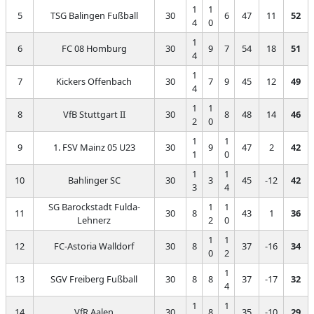
1
1
5
TSG Balingen Fußball
30
6
47
11
52
4
0
1
6
FC 08 Homburg
30
9
7
54
18
51
4
1
7
Kickers Offenbach
30
7
9
45
12
49
4
1
1
8
VfB Stuttgart II
30
8
48
14
46
2
0
1
1
9
1. FSV Mainz 05 U23
30
9
47
2
42
1
0
1
1
10
Bahlinger SC
30
3
45
-12
42
3
4
SG Barockstadt Fulda-
1
1
11
30
8
43
1
36
Lehnerz
2
0
1
1
12
FC-Astoria Walldorf
30
8
37
-16
34
0
2
1
13
SGV Freiberg Fußball
30
8
8
37
-17
32
4
1
1
14
VfR Aalen
30
8
35
-10
29