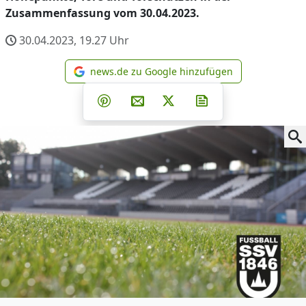
Zusammenfassung vom 30.04.2023.
30.04.2023, 19.27
Uhr
news.de zu Google hinzufügen
news.de zu Google hinzufüg
Teilen auf Facebook
Teilen auf Whatsapp
Teilen auf Telegram
Teilen auf Pinterest
Per E-Mail teilen
Post auf X
Newsletter abonni