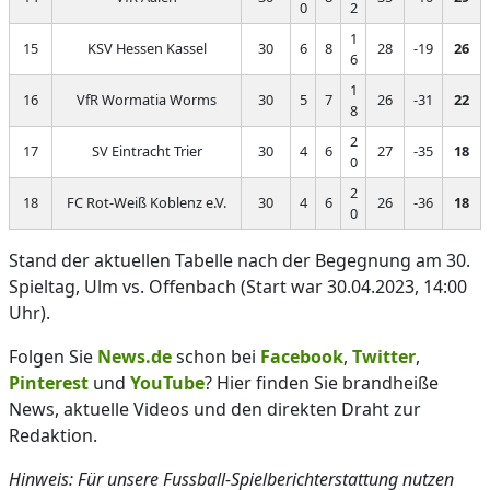
0
2
1
15
KSV Hessen Kassel
30
6
8
28
-19
26
6
1
16
VfR Wormatia Worms
30
5
7
26
-31
22
8
2
17
SV Eintracht Trier
30
4
6
27
-35
18
0
2
18
FC Rot-Weiß Koblenz e.V.
30
4
6
26
-36
18
0
Stand der aktuellen Tabelle nach der Begegnung am 30.
Spieltag, Ulm vs. Offenbach (Start war 30.04.2023, 14:00
Uhr).
Folgen Sie
News.de
schon bei
Facebook
,
Twitter
,
Pinterest
und
YouTube
? Hier finden Sie brandheiße
News, aktuelle Videos und den direkten Draht zur
Redaktion.
Hinweis: Für unsere Fussball-Spielberichterstattung nutzen