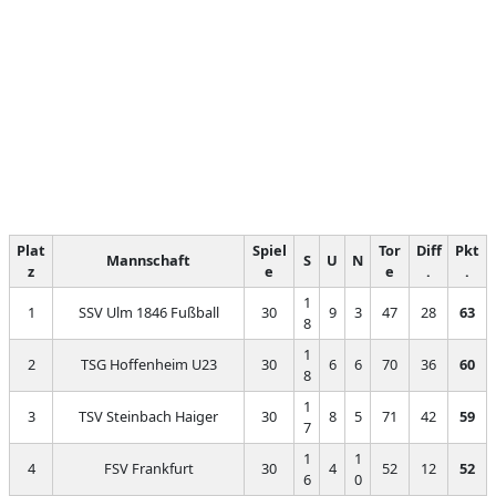
Plat
Spiel
Tor
Diff
Pkt
Mannschaft
S
U
N
z
e
e
.
.
1
1
SSV Ulm 1846 Fußball
30
9
3
47
28
63
8
1
2
TSG Hoffenheim U23
30
6
6
70
36
60
8
1
3
TSV Steinbach Haiger
30
8
5
71
42
59
7
1
1
4
FSV Frankfurt
30
4
52
12
52
6
0