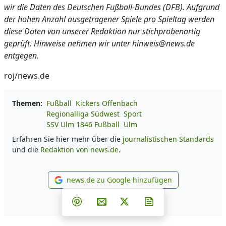
wir die Daten des Deutschen Fußball-Bundes (DFB). Aufgrund
der hohen Anzahl ausgetragener Spiele pro Spieltag werden
diese Daten von unserer Redaktion nur stichprobenartig
geprüft. Hinweise nehmen wir unter hinweis@news.de
entgegen.
roj/news.de
Themen:
Fußball
Kickers Offenbach
Regionalliga Südwest
Sport
SSV Ulm 1846 Fußball
Ulm
Erfahren Sie hier mehr über die
journalistischen Standards
und die
Redaktion von news.de.
news.de zu Google hinzufügen
news.de zu Google hinzufüg
Teilen auf Facebook
Teilen auf Whatsapp
Teilen auf Telegram
Teilen auf Pinterest
Per E-Mail teilen
Post auf X
Newsletter abonni