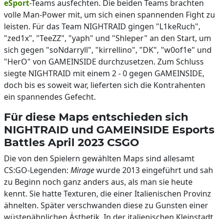
eSport
-Teams ausfechten. Die beiden Teams brachten
volle Man-Power mit, um sich einen spannenden Fight zu
leisten. Für das Team NIGHTRAID gingen "L1keRuch",
"zed1x", "TeeZZ", "yaph" und "Shleper" an den Start, um
sich gegen "soNdarryll", "kirrellino", "DK", "w0of1e" und
"HerO" von GAMEINSIDE durchzusetzen. Zum Schluss
siegte NIGHTRAID mit einem 2 - 0 gegen GAMEINSIDE,
doch bis es soweit war, lieferten sich die Kontrahenten
ein spannendes Gefecht.
Für diese Maps entschieden sich
NIGHTRAID und GAMEINSIDE Esports
Battles April 2023 CSGO
Die von den Spielern gewählten Maps sind allesamt
CS:GO-Legenden:
Mirage
wurde 2013 eingeführt und sah
zu Beginn noch ganz anders aus, als man sie heute
kennt. Sie hatte Texturen, die einer Italienischen Provinz
ähnelten. Später verschwanden diese zu Gunsten einer
wüstenähnlichen Ästhetik. In der italienischen Kleinstadt