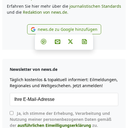
Erfahren Sie hier mehr über die
journalistischen Standards
und die
Redaktion von news.de.
news.de zu Google hinzufügen
news.de zu Google hinzufüg
Teilen auf Facebook
Teilen auf Whatsapp
Teilen auf Telegram
Teilen auf Pinterest
Per E-Mail teilen
Post auf X
Newsletter abonni
Newsletter von news.de
Täglich kostenlos & topaktuell informiert: Eilmeldungen,
Regionales und Weltgeschehen. Jetzt anmelden!
Ja, ich stimme der Erhebung, Verarbeitung und
Nutzung meiner personenbezogenen Daten gemäß
der
ausführlichen Einwilligungserklärung
zu.