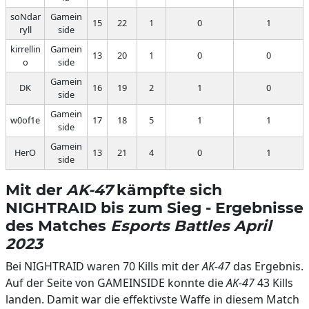
soNdar
Gamein
15
22
1
0
1
ryll
side
kirrellin
Gamein
13
20
1
0
0
o
side
Gamein
DK
16
19
2
1
0
side
Gamein
w0of1e
17
18
5
1
1
side
Gamein
HerO
13
21
4
0
1
side
Mit der
AK-47
kämpfte sich
NIGHTRAID bis zum Sieg - Ergebnisse
des Matches
Esports Battles April
2023
Bei NIGHTRAID waren 70 Kills mit der
AK-47
das Ergebnis.
Auf der Seite von GAMEINSIDE konnte die
AK-47
43 Kills
landen. Damit war die effektivste Waffe in diesem Match