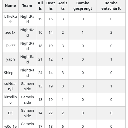
Kil
Deat
Assis
Bombe
Bombe
Name
Team
ls
hs
ts
gesprengt
entschärft
L1keRu
NightRa
19
15
3
0
0
ch
id
NightRa
zed1x
16
14
2
1
2
id
NightRa
TeeZZ
18
19
3
0
0
id
NightRa
yaph
21
12
1
0
1
id
NightRa
Shleper
24
14
3
0
0
id
soNdar
Gamein
13
19
0
0
1
ryll
side
kirrellin
Gamein
18
19
1
0
0
o
side
Gamein
DK
14
22
2
0
0
side
Gamein
w0of1e
17
18
6
0
0