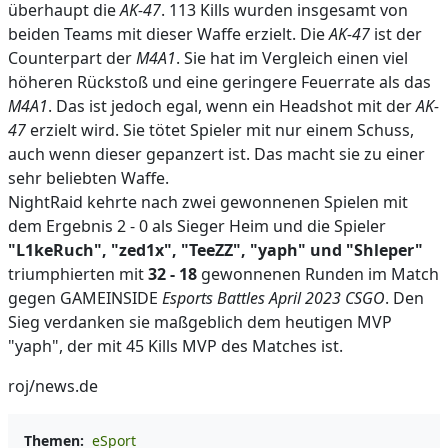
überhaupt die
AK-47
. 113 Kills wurden insgesamt von
beiden Teams mit dieser Waffe erzielt. Die
AK-47
ist der
Counterpart der
M4A1
. Sie hat im Vergleich einen viel
höheren Rückstoß und eine geringere Feuerrate als das
M4A1
. Das ist jedoch egal, wenn ein Headshot mit der
AK-
47
erzielt wird. Sie tötet Spieler mit nur einem Schuss,
auch wenn dieser gepanzert ist. Das macht sie zu einer
sehr beliebten Waffe.
NightRaid kehrte nach zwei gewonnenen Spielen mit
dem Ergebnis 2 - 0 als Sieger Heim und die Spieler
"L1keRuch", "zed1x", "TeeZZ", "yaph" und "Shleper"
triumphierten mit
32 - 18
gewonnenen Runden im Match
gegen GAMEINSIDE
Esports Battles April 2023 CSGO
. Den
Sieg verdanken sie maßgeblich dem heutigen MVP
"yaph", der mit 45 Kills MVP des Matches ist.
roj/news.de
Themen:
eSport