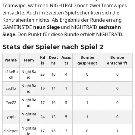
Teamwipe, während NIGHTRAID noch zwei Teamwipes
einsackte. Auch im zweiten Spiel schenkten sich die
Kontrahenten nichts. Als Ergebnis der Runde errang
GAMEINSIDE
neun Siege
und NIGHTRAID
sechzehn
Siege
. Den Punkt für diese Runde erhielt NIGHTRAID.
Stats der Spieler nach Spiel 2
Kil
Deat
Assis
Bombe
Bombe
Name
Team
ls
hs
ts
gesprengt
entschärft
L1keRu
NightRa
23
16
4
0
0
ch
id
NightRa
zed1x
19
14
1
0
0
id
NightRa
TeeZZ
17
16
5
1
0
id
NightRa
yaph
24
13
5
1
0
id
NightRa
Shleper
17
16
7
0
1
id