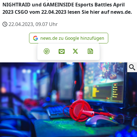
NIGHTRAID und GAMEINSIDE Esports Battles April
2023 CSGO vom 22.04.2023 lesen Sie hier auf news.de.
22.04.2023, 09.07
Uhr
news.de zu Google hinzufügen
news.de zu Google hinzufüg
Teilen auf Facebook
Teilen auf Whatsapp
Teilen auf Telegram
Teilen auf Pinterest
Per E-Mail teilen
Post auf X
Newsletter abonni