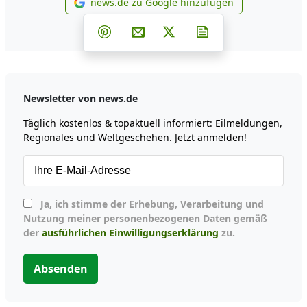
news.de zu Google hinzufügen
news.de zu Google hinzufüg
Teilen auf Facebook
Teilen auf Whatsapp
Teilen auf Telegram
Teilen auf Pinterest
Per E-Mail teilen
Post auf X
Newsletter abonni
Newsletter von news.de
Täglich kostenlos & topaktuell informiert: Eilmeldungen,
Regionales und Weltgeschehen. Jetzt anmelden!
Ja, ich stimme der Erhebung, Verarbeitung und
Nutzung meiner personenbezogenen Daten gemäß
der
ausführlichen Einwilligungserklärung
zu.
Absenden