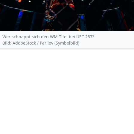
Wer schnappt sich den WM-Titel bei UFC 287?
Bild: AdobeStock / Parilov (Symbolbild)