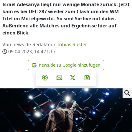
Israel Adesanya liegt nur wenige Monate zurück. Jetzt
kam es bei UFC 287 wieder zum Clash um den WM-
Titel im Mittelgewicht. So sind Sie live mit dabei.
Außerdem: alle Matches und Ergebnisse hier auf
einen Blick.
Von news.de-Redakteur
Tobias Rüster
-
09.04.2023, 14.42
Uhr
news.de zu Google hinzufügen
news.de zu Google hinzufüg
Teilen auf Facebook
Teilen auf Whatsapp
Teilen auf Telegram
Teilen auf Pinterest
Per E-Mail teilen
Post auf X
Newsletter abonni