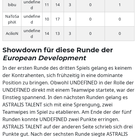
undefine
bibu
11
14
3
0
1
d
NaToSa
undefine
10
17
3
0
0
phiX
d
undefine
AcilioN
14
13
3
0
0
d
Showdown für diese Runde der
European Development
In der ersten Runde des dritten Spiels gelang es keinem
der Kontrahenten, sich frühzeitig in eine dominante
Position zu bringen. Obwohl UNDEFINED in der Rolle der
UNDEFINED direkt mit einem Teamwipe startete, war der
Einstieg spannend. In den nächsten Runden gelang es
ASTRALIS TALENT sich mit eine Sprengung, zwei
Teamwipes im Spiel zu etablieren. Am Ende der der fünf
Runden konnte UNDEFINED zwei Punkte erringen.
ASTRALIS TALENT auf der anderen Seite schrieb sich drei
Punkte gut. Nach der sechsten Runde siegte ASTRALIS