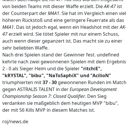
von beiden Teams mit dieser Waffe erzielt. Die
AK-47
ist
der Counterpart der
M4A1
. Sie hat im Vergleich einen viel
höheren Rückstoß und eine geringere Feuerrate als das
M4A1
. Das ist jedoch egal, wenn ein Headshot mit der
AK-
47
erzielt wird. Sie tötet Spieler mit nur einem Schuss,
auch wenn dieser gepanzert ist. Das macht sie zu einer
sehr beliebten Waffe.
Nach drei Spielen stand der Gewinner fest. undefined
kehrte nach zwei gewonnenen Spielen mit dem Ergebnis
2 - 0 als Sieger Heim und die Spieler
"ritchiE",
"kRYSTAL", "bibu", "NaToSaphiX" und "AcilioN"
triumphierten mit
37 - 30
gewonnenen Runden im Match
gegen ASTRALIS TALENT in der
European Development
Championship Season 7: Closed Qualifier
. Den Sieg
verdanken sie maßgeblich dem heutigen MVP "bibu",
der mit 56 Kills MVP in diesem Matches ist.
roj/news.de