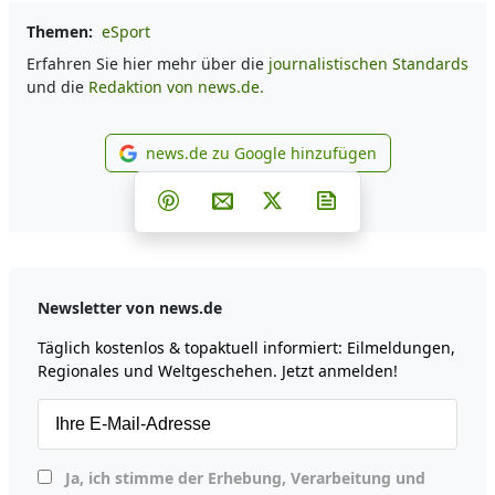
Themen:
eSport
Erfahren Sie hier mehr über die
journalistischen Standards
und die
Redaktion von news.de.
news.de zu Google hinzufügen
news.de zu Google hinzufüg
Teilen auf Facebook
Teilen auf Whatsapp
Teilen auf Telegram
Teilen auf Pinterest
Per E-Mail teilen
Post auf X
Newsletter abonni
Newsletter von news.de
Täglich kostenlos & topaktuell informiert: Eilmeldungen,
Regionales und Weltgeschehen. Jetzt anmelden!
Ja, ich stimme der Erhebung, Verarbeitung und