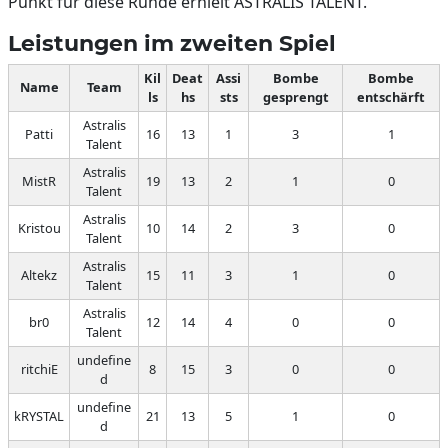
Punkt für diese Runde erhielt ASTRALIS TALENT.
Leistungen im zweiten Spiel
Kil
Deat
Assi
Bombe
Bombe
Name
Team
ls
hs
sts
gesprengt
entschärft
Astralis
Patti
16
13
1
3
1
Talent
Astralis
MistR
19
13
2
1
0
Talent
Astralis
Kristou
10
14
2
3
0
Talent
Astralis
Altekz
15
11
3
1
0
Talent
Astralis
br0
12
14
4
0
0
Talent
undefine
ritchiE
8
15
3
0
0
d
undefine
kRYSTAL
21
13
5
1
0
d