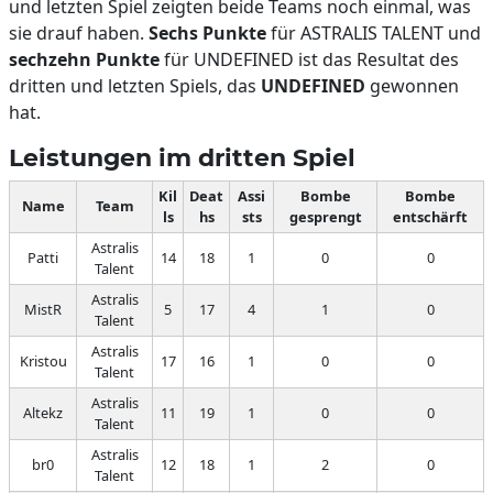
und letzten Spiel zeigten beide Teams noch einmal, was
sie drauf haben.
Sechs Punkte
für ASTRALIS TALENT und
sechzehn Punkte
für UNDEFINED ist das Resultat des
dritten und letzten Spiels, das
UNDEFINED
gewonnen
hat.
Leistungen im dritten Spiel
Kil
Deat
Assi
Bombe
Bombe
Name
Team
ls
hs
sts
gesprengt
entschärft
Astralis
Patti
14
18
1
0
0
Talent
Astralis
MistR
5
17
4
1
0
Talent
Astralis
Kristou
17
16
1
0
0
Talent
Astralis
Altekz
11
19
1
0
0
Talent
Astralis
br0
12
18
1
2
0
Talent