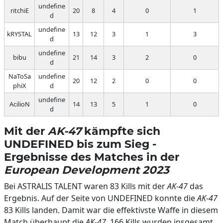
undefine
ritchiE
20
8
4
0
1
d
undefine
kRYSTAL
13
12
3
1
3
d
undefine
bibu
21
14
3
2
0
d
NaToSa
undefine
20
12
2
0
0
phiX
d
undefine
AcilioN
14
13
5
1
0
d
Mit der
AK-47
kämpfte sich
UNDEFINED bis zum Sieg -
Ergebnisse des Matches in der
European Development 2023
Bei ASTRALIS TALENT waren 83 Kills mit der
AK-47
das
Ergebnis. Auf der Seite von UNDEFINED konnte die
AK-47
83 Kills landen. Damit war die effektivste Waffe in diesem
Match überhaupt die
AK-47
. 166 Kills wurden insgesamt