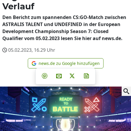
Verlauf
Den Bericht zum spannenden CS:GO-Match zwischen
ASTRALIS TALENT und UNDEFINED in der European
Development Championship Season 7: Closed
Qualifier vom 05.02.2023 lesen Sie hier auf news.de.
05.02.2023, 16.29
Uhr
news.de zu Google hinzufügen
news.de zu Google hinzufüg
Teilen auf Facebook
Teilen auf Whatsapp
Teilen auf Telegram
Teilen auf Pinterest
Per E-Mail teilen
Post auf X
Newsletter abonni