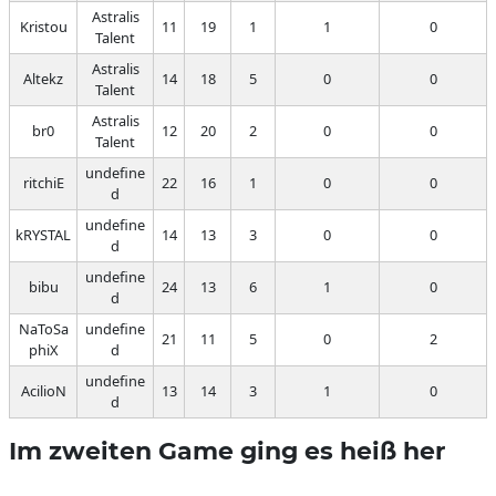
Astralis
Kristou
11
19
1
1
0
Talent
Astralis
Altekz
14
18
5
0
0
Talent
Astralis
br0
12
20
2
0
0
Talent
undefine
ritchiE
22
16
1
0
0
d
undefine
kRYSTAL
14
13
3
0
0
d
undefine
bibu
24
13
6
1
0
d
NaToSa
undefine
21
11
5
0
2
phiX
d
undefine
AcilioN
13
14
3
1
0
d
Im zweiten Game ging es heiß her