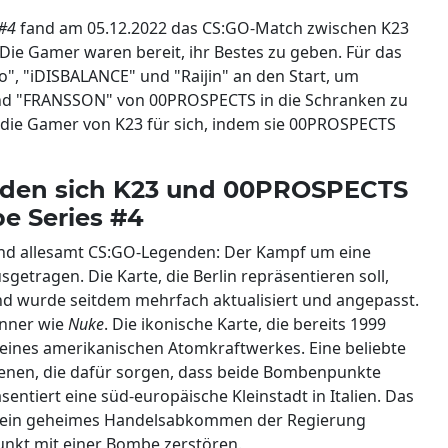
 #4
fand am 05.12.2022 das CS:GO-Match zwischen K23
 Die Gamer waren bereit, ihr Bestes zu geben. Für das
o", "iDISBALANCE" und "Raijin" an den Start, um
und "FRANSSON" von 00PROSPECTS in die Schranken zu
h die Gamer von K23 für sich, indem sie 00PROSPECTS
ieden sich K23 und 00PROSPECTS
pe Series #4
ind allesamt CS:GO-Legenden: Der Kampf um eine
sgetragen. Die Karte, die Berlin repräsentieren soll,
nd wurde seitdem mehrfach aktualisiert und angepasst.
enner wie
Nuke
. Die ikonische Karte, die bereits 1999
 eines amerikanischen Atomkraftwerkes. Eine beliebte
benen, die dafür sorgen, dass beide Bombenpunkte
sentiert eine süd-europäische Kleinstadt in Italien. Das
ten ein geheimes Handelsabkommen der Regierung
unkt mit einer Bombe zerstören.