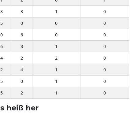
18
3
1
0
15
0
0
0
20
6
0
0
16
3
1
0
14
2
2
0
12
4
1
0
15
0
1
0
15
2
1
0
s heiß her