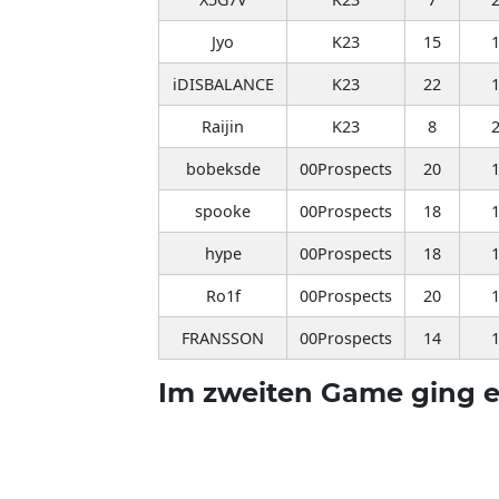
Jyo
K23
15
iDISBALANCE
K23
22
Raijin
K23
8
bobeksde
00Prospects
20
spooke
00Prospects
18
hype
00Prospects
18
Ro1f
00Prospects
20
FRANSSON
00Prospects
14
Im zweiten Game ging e