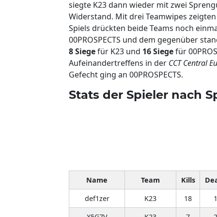
siegte K23 dann wieder mit zwei Spren
Widerstand. Mit drei Teamwipes zeigten 
Spiels drückten beide Teams noch einma
00PROSPECTS und dem gegenüber stande
8 Siege
für K23 und
16 Siege
für 00PROS
Aufeinandertreffens in der
CCT Central E
Gefecht ging an 00PROSPECTS.
Stats der Spieler nach Sp
Name
Team
Kills
De
def1zer
K23
18
X5G7V
K23
7