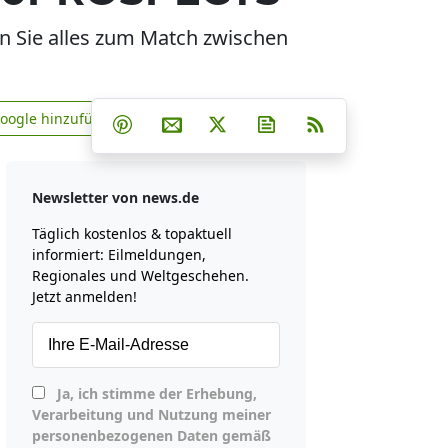
en Sie alles zum Match zwischen
Teilen auf Facebook
Teilen auf Whatsapp
Teilen auf Telegram
Google hinzufügen
Teilen auf Pinterest
Per E-Mail teilen
Post auf X
Newsletter abonniere
RSS
news.de zu Google hinzufügen
Newsletter von news.de
Täglich kostenlos & topaktuell
informiert: Eilmeldungen,
Regionales und Weltgeschehen.
Jetzt anmelden!
Ja, ich stimme der Erhebung,
Verarbeitung und Nutzung meiner
personenbezogenen Daten gemäß