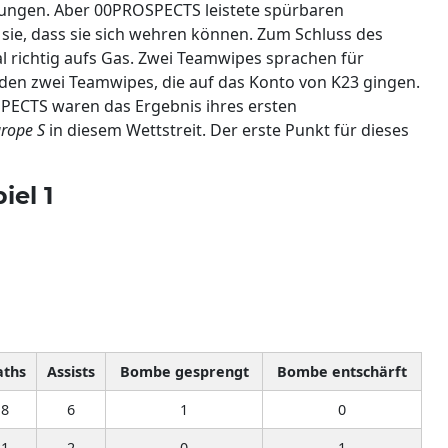
gungen. Aber 00PROSPECTS leistete spürbaren
sie, dass sie sich wehren können. Zum Schluss des
l richtig aufs Gas. Zwei Teamwipes sprachen für
n zwei Teamwipes, die auf das Konto von K23 gingen.
PECTS waren das Ergebnis ihres ersten
urope S
in diesem Wettstreit. Der erste Punkt für dieses
iel 1
aths
Assists
Bombe gesprengt
Bombe entschärft
18
6
1
0
21
2
0
1