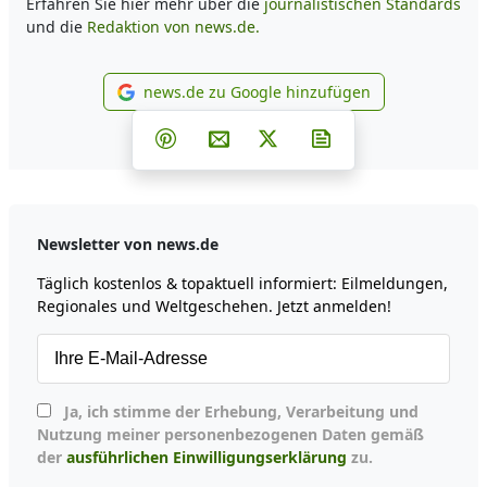
Erfahren Sie hier mehr über die
journalistischen Standards
und die
Redaktion von news.de.
news.de zu Google hinzufügen
news.de zu Google hinzufüg
Teilen auf Facebook
Teilen auf Whatsapp
Teilen auf Telegram
Teilen auf Pinterest
Per E-Mail teilen
Post auf X
Newsletter abonni
Newsletter von news.de
Täglich kostenlos & topaktuell informiert: Eilmeldungen,
Regionales und Weltgeschehen. Jetzt anmelden!
Ja, ich stimme der Erhebung, Verarbeitung und
Nutzung meiner personenbezogenen Daten gemäß
der
ausführlichen Einwilligungserklärung
zu.