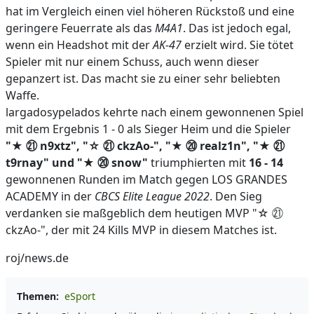
hat im Vergleich einen viel höheren Rückstoß und eine
geringere Feuerrate als das
M4A1
. Das ist jedoch egal,
wenn ein Headshot mit der
AK-47
erzielt wird. Sie tötet
Spieler mit nur einem Schuss, auch wenn dieser
gepanzert ist. Das macht sie zu einer sehr beliebten
Waffe.
largadosypelados kehrte nach einem gewonnenen Spiel
mit dem Ergebnis 1 - 0 als Sieger Heim und die Spieler
"★ ㉑ n9xtz", "☆ ㉑ ckzAo-", "★ ⑳ realz1n", "★ ㉑
t9rnay" und "★ ⑳ snow"
triumphierten mit
16 - 14
gewonnenen Runden im Match gegen LOS GRANDES
ACADEMY in der
CBCS Elite League 2022
. Den Sieg
verdanken sie maßgeblich dem heutigen MVP "☆ ㉑
ckzAo-", der mit 24 Kills MVP in diesem Matches ist.
roj/news.de
Themen:
eSport