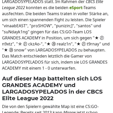
LARGADOSYPELADOS statt. Im Rahmen der
CBCS Elite
League 2022
konnten es die beiden
eSport
-Teams
ausfechten. Die beiden Teams traten in voller Stärke an,
um sich einen spannenden Fight zu leisten. Die Spieler
"vinaabEAST", "proSHOW", "punizin;]", "santos" und
"suNdayk1ng" gingen für das CS:GO-Team LOS
GRANDES ACADEMY in Position, um sich gegen "★ ㉑
n9xtz", "☆ ㉑ ckzAo-", "★ ⑳ realz1n", "★ ㉑ t9rnay" und
"★ ⑳ snow" von LARGADOSYPELADOS zu behaupten.
Das Match entschieden letztlich die Gamer von
LARGADOSYPELADOS für sich, indem sie LOS GRANDES
ACADEMY mit einem 1 - 0 unterwarfen.
Auf dieser Map battelten sich LOS
GRANDES ACADEMY und
LARGADOSYPELADOS in der CBCS
Elite League 2022
Die von den Spielern gewählte Map ist eine CS:GO-
Legende: Bereits seit 2013 kann
Mirage
jetzt schon