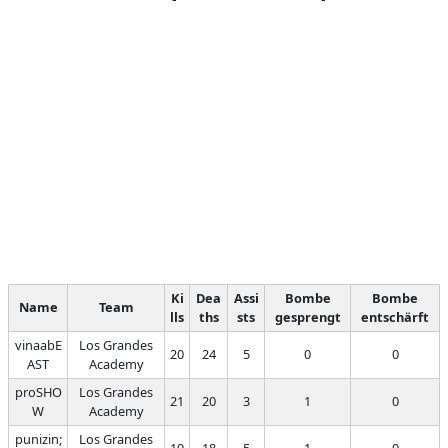
Ki
Dea
Assi
Bombe
Bombe
Name
Team
lls
ths
sts
gesprengt
entschärft
vinaabE
Los Grandes
20
24
5
0
0
AST
Academy
proSHO
Los Grandes
21
20
3
1
0
W
Academy
punizin;
Los Grandes