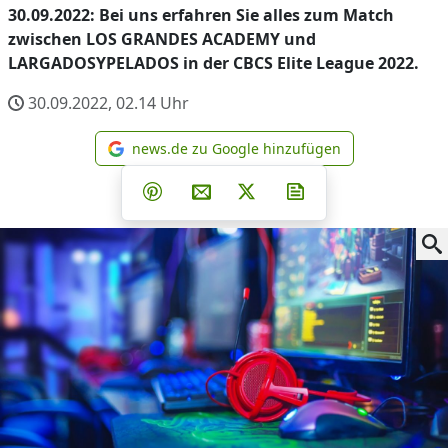
30.09.2022: Bei uns erfahren Sie alles zum Match
zwischen LOS GRANDES ACADEMY und
LARGADOSYPELADOS in der CBCS Elite League 2022.
30.09.2022, 02.14
Uhr
news.de zu Google hinzufügen
news.de zu Google hinzufüg
Teilen auf Facebook
Teilen auf Whatsapp
Teilen auf Telegram
Teilen auf Pinterest
Per E-Mail teilen
Post auf X
Newsletter abonni