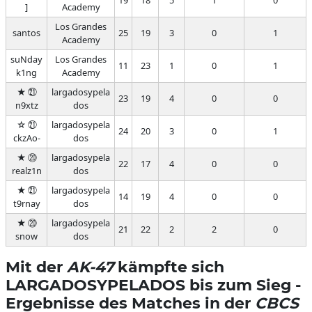
19
18
5
1
0
]
Academy
Los Grandes
santos
25
19
3
0
1
Academy
suNday
Los Grandes
11
23
1
0
1
k1ng
Academy
★ ㉑
largadosypela
23
19
4
0
0
n9xtz
dos
☆ ㉑
largadosypela
24
20
3
0
1
ckzAo-
dos
★ ⑳
largadosypela
22
17
4
0
0
realz1n
dos
★ ㉑
largadosypela
14
19
4
0
0
t9rnay
dos
★ ⑳
largadosypela
21
22
2
2
0
snow
dos
Mit der
AK-47
kämpfte sich
LARGADOSYPELADOS bis zum Sieg -
Ergebnisse des Matches in der
CBCS