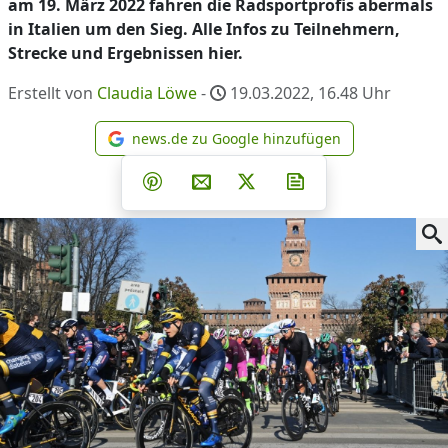
am 19. März 2022 fahren die Radsportprofis abermals
in Italien um den Sieg. Alle Infos zu Teilnehmern,
Strecke und Ergebnissen hier.
Erstellt von
Claudia Löwe
-
19.03.2022, 16.48
Uhr
news.de zu Google hinzufügen
news.de zu Google hinzufüg
Teilen auf Facebook
Teilen auf Whatsapp
Teilen auf Telegram
Teilen auf Pinterest
Per E-Mail teilen
Post auf X
Newsletter abonni