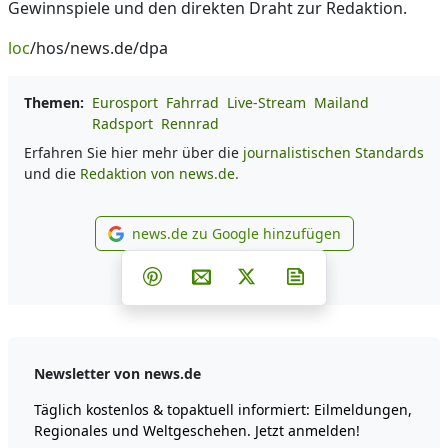
Gewinnspiele und den direkten Draht zur Redaktion.
loc
/hos/news.de/dpa
Themen:
Eurosport
Fahrrad
Live-Stream
Mailand
Radsport
Rennrad
Erfahren Sie hier mehr über die
journalistischen Standards
und die
Redaktion von news.de.
news.de zu Google hinzufügen
news.de zu Google hinzufüg
Teilen auf Facebook
Teilen auf Whatsapp
Teilen auf Telegram
Teilen auf Pinterest
Per E-Mail teilen
Post auf X
Newsletter abonni
Newsletter von news.de
Täglich kostenlos & topaktuell informiert: Eilmeldungen,
Regionales und Weltgeschehen. Jetzt anmelden!