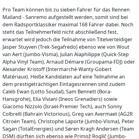
Pro Team können bis zu sieben Fahrer für das Rennen
Mailand - Sanremo aufgestellt werden, somit sind bei
dem Radsportklassiker maximal 168 Fahrer dabei. Noch
steht das Teilnehmerfeld nicht abschließend fest,
erwartet wird jedoch die Teilnahme von Titelverteidiger
Jasper Stuyven (Trek-Segafredo) ebenso wie von Wout
van Aert (Jumbo-Visma), Julian Alaphilippe (Quick-Step
Alpha Vinyl Team), Arnaud Démare (Groupama-FDJ) oder
Alexander Kristoff (Intermarché-Wanty-Gobert
Matériaux). Heiße Kandidaten auf eine Teilnahme an
dem prestigeträchtigen Eintagesrennen sind zudem
Caleb Ewan (Lotto Soudal), Sam Bennett (Bora-
Hansgrohe), Elia Viviani (Ineos Grenadiers) sowie
Giacomo Nizzolo (Israel-Premier Tech), auch Sonny
Colbrelli (Bahrain Victorious), Greg van Avermaet (AG2R
Citroën Team), Christophe Laporte (Jumbo-Visma), Peter
Sagan (TotalEnergies) und Søren Kragh Andersen (Team
DSM) dürften sich ebenso wie Primož Roglič (Jumbo-