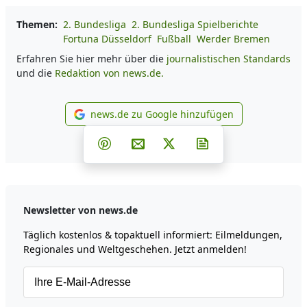
Themen:
2. Bundesliga
2. Bundesliga Spielberichte
Fortuna Düsseldorf
Fußball
Werder Bremen
Erfahren Sie hier mehr über die
journalistischen Standards
und die
Redaktion von news.de.
news.de zu Google hinzufügen
news.de zu Google hinzufüg
Teilen auf Facebook
Teilen auf Whatsapp
Teilen auf Telegram
Teilen auf Pinterest
Per E-Mail teilen
Post auf X
Newsletter abonni
Newsletter von news.de
Täglich kostenlos & topaktuell informiert: Eilmeldungen,
Regionales und Weltgeschehen. Jetzt anmelden!