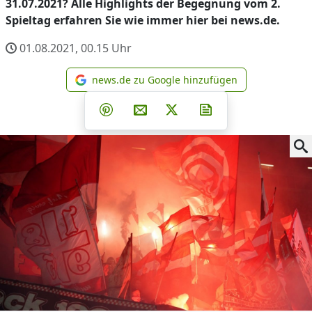
31.07.2021? Alle Highlights der Begegnung vom 2.
Spieltag erfahren Sie wie immer hier bei news.de.
01.08.2021, 00.15
Uhr
news.de zu Google hinzufügen
news.de zu Google hinzufüg
Teilen auf Facebook
Teilen auf Whatsapp
Teilen auf Telegram
Teilen auf Pinterest
Per E-Mail teilen
Post auf X
Newsletter abonni