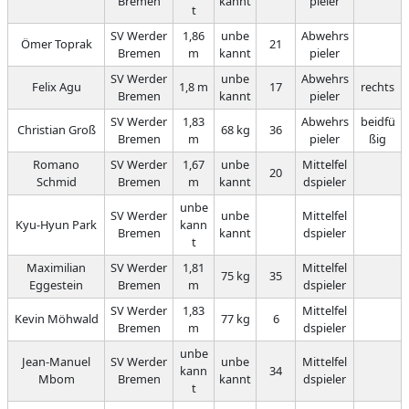
Bremen
kannt
pieler
t
SV Werder
1,86
unbe
Abwehrs
Ömer Toprak
21
Bremen
m
kannt
pieler
SV Werder
unbe
Abwehrs
Felix Agu
1,8 m
17
rechts
Bremen
kannt
pieler
SV Werder
1,83
Abwehrs
beidfü
Christian Groß
68 kg
36
Bremen
m
pieler
ßig
Romano
SV Werder
1,67
unbe
Mittelfel
20
Schmid
Bremen
m
kannt
dspieler
unbe
SV Werder
unbe
Mittelfel
Kyu-Hyun Park
kann
Bremen
kannt
dspieler
t
Maximilian
SV Werder
1,81
Mittelfel
75 kg
35
Eggestein
Bremen
m
dspieler
SV Werder
1,83
Mittelfel
Kevin Möhwald
77 kg
6
Bremen
m
dspieler
unbe
Jean-Manuel
SV Werder
unbe
Mittelfel
kann
34
Mbom
Bremen
kannt
dspieler
t