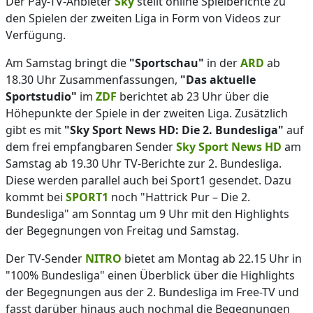
Der Pay-TV-Anbieter
Sky
stellt online Spielberichte zu
den Spielen der zweiten Liga in Form von Videos zur
Verfügung.
Am Samstag bringt die
"Sportschau"
in der
ARD
ab
18.30 Uhr Zusammenfassungen,
"Das aktuelle
Sportstudio"
im
ZDF
berichtet ab 23 Uhr über die
Höhepunkte der Spiele in der zweiten Liga. Zusätzlich
gibt es mit
"Sky Sport News HD: Die 2. Bundesliga"
auf
dem frei empfangbaren Sender
Sky Sport News HD
am
Samstag ab 19.30 Uhr TV-Berichte zur 2. Bundesliga.
Diese werden parallel auch bei Sport1 gesendet. Dazu
kommt bei
SPORT1
noch "Hattrick Pur – Die 2.
Bundesliga" am Sonntag um 9 Uhr mit den Highlights
der Begegnungen von Freitag und Samstag.
Der TV-Sender
NITRO
bietet am Montag ab 22.15 Uhr in
"100% Bundesliga" einen Überblick über die Highlights
der Begegnungen aus der 2. Bundesliga im Free-TV und
fasst darüber hinaus auch nochmal die Begegnungen