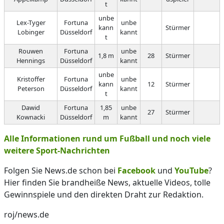
t
unbe
Lex-Tyger
Fortuna
unbe
kann
Stürmer
Lobinger
Düsseldorf
kannt
t
Rouwen
Fortuna
unbe
1,8 m
28
Stürmer
Hennings
Düsseldorf
kannt
unbe
Kristoffer
Fortuna
unbe
kann
12
Stürmer
Peterson
Düsseldorf
kannt
t
Dawid
Fortuna
1,85
unbe
27
Stürmer
Kownacki
Düsseldorf
m
kannt
Alle Informationen rund um Fußball und noch viele
weitere Sport-Nachrichten
Folgen Sie News.de schon bei
Facebook
und
YouTube
?
Hier finden Sie brandheiße News, aktuelle Videos, tolle
Gewinnspiele und den direkten Draht zur Redaktion.
roj/news.de