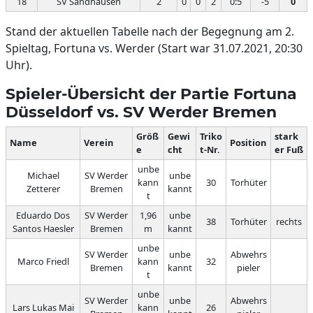
18
SV Sandhausen
2
0
0
2
0:5
-5
0
Stand der aktuellen Tabelle nach der Begegnung am 2.
Spieltag, Fortuna vs. Werder (Start war 31.07.2021, 20:30
Uhr).
Spieler-Übersicht der Partie Fortuna
Düsseldorf vs. SV Werder Bremen
Größ
Gewi
Triko
stark
Name
Verein
Position
e
cht
t-Nr.
er Fuß
unbe
Michael
SV Werder
unbe
kann
30
Torhüter
Zetterer
Bremen
kannt
t
Eduardo Dos
SV Werder
1,96
unbe
38
Torhüter
rechts
Santos Haesler
Bremen
m
kannt
unbe
SV Werder
unbe
Abwehrs
Marco Friedl
kann
32
Bremen
kannt
pieler
t
unbe
SV Werder
unbe
Abwehrs
Lars Lukas Mai
kann
26