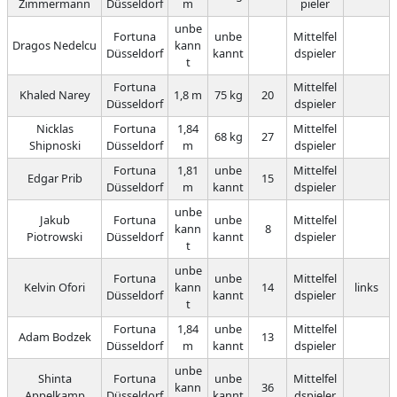
Zimmermann
Düsseldorf
m
pieler
unbe
Fortuna
unbe
Mittelfel
Dragos Nedelcu
kann
Düsseldorf
kannt
dspieler
t
Fortuna
Mittelfel
Khaled Narey
1,8 m
75 kg
20
Düsseldorf
dspieler
Nicklas
Fortuna
1,84
Mittelfel
68 kg
27
Shipnoski
Düsseldorf
m
dspieler
Fortuna
1,81
unbe
Mittelfel
Edgar Prib
15
Düsseldorf
m
kannt
dspieler
unbe
Jakub
Fortuna
unbe
Mittelfel
kann
8
Piotrowski
Düsseldorf
kannt
dspieler
t
unbe
Fortuna
unbe
Mittelfel
Kelvin Ofori
kann
14
links
Düsseldorf
kannt
dspieler
t
Fortuna
1,84
unbe
Mittelfel
Adam Bodzek
13
Düsseldorf
m
kannt
dspieler
unbe
Shinta
Fortuna
unbe
Mittelfel
kann
36
Appelkamp
Düsseldorf
kannt
dspieler