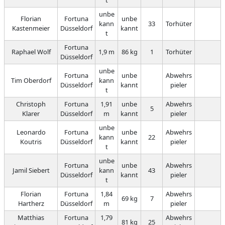
t
unbe
Florian
Fortuna
unbe
kann
33
Torhüter
Kastenmeier
Düsseldorf
kannt
t
Fortuna
Raphael Wolf
1,9 m
86 kg
1
Torhüter
Düsseldorf
unbe
Fortuna
unbe
Abwehrs
Tim Oberdorf
kann
Düsseldorf
kannt
pieler
t
Christoph
Fortuna
1,91
unbe
Abwehrs
5
Klarer
Düsseldorf
m
kannt
pieler
unbe
Leonardo
Fortuna
unbe
Abwehrs
kann
22
Koutris
Düsseldorf
kannt
pieler
t
unbe
Fortuna
unbe
Abwehrs
Jamil Siebert
kann
43
Düsseldorf
kannt
pieler
t
Florian
Fortuna
1,84
Abwehrs
69 kg
7
Hartherz
Düsseldorf
m
pieler
Matthias
Fortuna
1,79
Abwehrs
81 kg
25