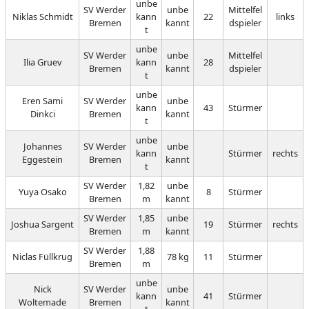
unbe
SV Werder
unbe
Mittelfel
Niklas Schmidt
kann
22
links
Bremen
kannt
dspieler
t
unbe
SV Werder
unbe
Mittelfel
Ilia Gruev
kann
28
Bremen
kannt
dspieler
t
unbe
Eren Sami
SV Werder
unbe
kann
43
Stürmer
Dinkci
Bremen
kannt
t
unbe
Johannes
SV Werder
unbe
kann
Stürmer
rechts
Eggestein
Bremen
kannt
t
SV Werder
1,82
unbe
Yuya Osako
8
Stürmer
Bremen
m
kannt
SV Werder
1,85
unbe
Joshua Sargent
19
Stürmer
rechts
Bremen
m
kannt
SV Werder
1,88
Niclas Füllkrug
78 kg
11
Stürmer
Bremen
m
unbe
Nick
SV Werder
unbe
kann
41
Stürmer
Woltemade
Bremen
kannt