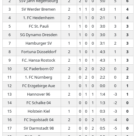
2
SSV Jahn Regensburg
2
2
0
0
5:0
5
6
3
SV Werder Bremen
2
1
1
0
4:3
1
4
4
1. FC Heidenheim
2
1
1
0
2:1
1
4
5
FC St. Pauli
1
1
0
0
3:0
3
3
6
SG Dynamo Dresden
1
1
0
0
3:0
3
3
7
Hamburger SV
1
1
0
0
3:1
2
3
8
Fortuna Düsseldorf
2
1
0
1
4:3
1
3
9
F.C. Hansa Rostock
2
1
0
1
4:3
1
3
10
SC Paderborn 07
2
0
2
0
2:2
0
2
11
1. FC Nürnberg
2
0
2
0
2:2
0
2
12
FC Erzgebirge Aue
1
0
1
0
0:0
0
1
13
Hannover 96
2
0
1
1
1:4
-3
1
14
FC Schalke 04
1
0
0
1
1:3
-2
0
15
Holstein Kiel
1
0
0
1
0:3
-3
0
16
FC Ingolstadt 04
2
0
0
2
1:5
-4
0
17
SV Darmstadt 98
2
0
0
2
0:5
-5
0