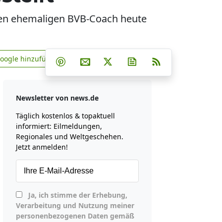
e den ehemaligen BVB-Coach heute
Teilen auf Facebook
Teilen auf Whatsapp
Teilen auf Telegram
Google hinzufügen
Teilen auf Pinterest
Per E-Mail teilen
Post auf X
Newsletter abonniere
RSS
news.de zu Google hinzufügen
Newsletter von news.de
Täglich kostenlos & topaktuell
informiert: Eilmeldungen,
Regionales und Weltgeschehen.
Jetzt anmelden!
Ja, ich stimme der Erhebung,
Verarbeitung und Nutzung meiner
personenbezogenen Daten gemäß