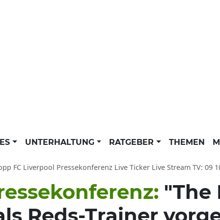
LES
UNTERHALTUNG
RATGEBER
THEMEN
M
p FC Liverpool Pressekonferenz Live Ticker Live Stream TV: 09 10 15 SkyGo Ne
Pressekonferenz:
"The 
ls Reds-Trainer vorge