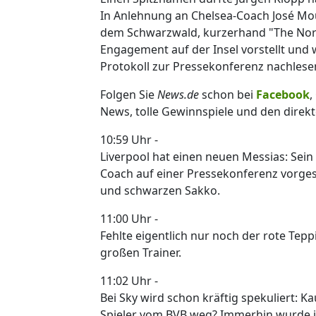
In Anlehnung an Chelsea-Coach José Mour
dem Schwarzwald, kurzerhand "The Norm
Engagement auf der Insel vorstellt und wi
Protokoll zur Pressekonferenz nachlese
Folgen Sie
News.de
schon bei
Facebook
,
News, tolle Gewinnspiele und den direkt
10:59 Uhr -
Liverpool hat einen neuen Messias: Sein
Coach auf einer Pressekonferenz vorge
und schwarzen Sakko.
11:00 Uhr -
Fehlte eigentlich nur noch der rote Tepp
großen Trainer.
11:02 Uhr -
Bei Sky wird schon kräftig spekuliert: Ka
Spieler vom BVB weg? Immerhin wurde im