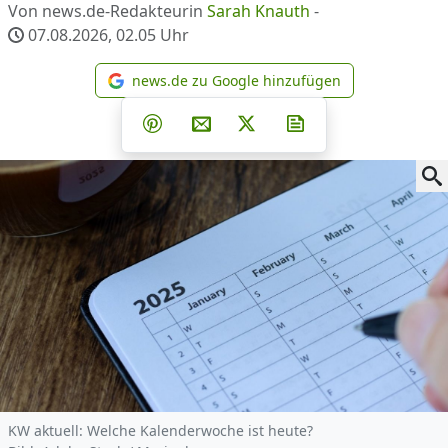
Von news.de-Redakteurin
Sarah Knauth
-
07.08.2026, 02.05
Uhr
news.de zu Google hinzufügen
news.de zu Google hinzufüg
Teilen auf Facebook
Teilen auf Whatsapp
Teilen auf Telegram
Teilen auf Pinterest
Per E-Mail teilen
Post auf X
Newsletter abonni
KW aktuell: Welche Kalenderwoche ist heute?