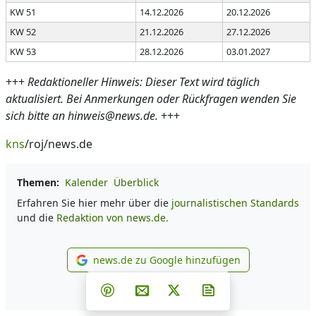
KW 51
14.12.2026
20.12.2026
KW 52
21.12.2026
27.12.2026
KW 53
28.12.2026
03.01.2027
+++
Redaktioneller Hinweis: Dieser Text wird täglich
aktualisiert. Bei Anmerkungen oder Rückfragen wenden Sie
sich bitte an hinweis@news.de.
+++
kns
/roj/news.de
Themen:
Kalender
Überblick
Erfahren Sie hier mehr über die
journalistischen Standards
und die
Redaktion von news.de.
news.de zu Google hinzufügen
news.de zu Google hinzufüg
Teilen auf Facebook
Teilen auf Whatsapp
Teilen auf Telegram
Teilen auf Pinterest
Per E-Mail teilen
Post auf X
Newsletter abonni