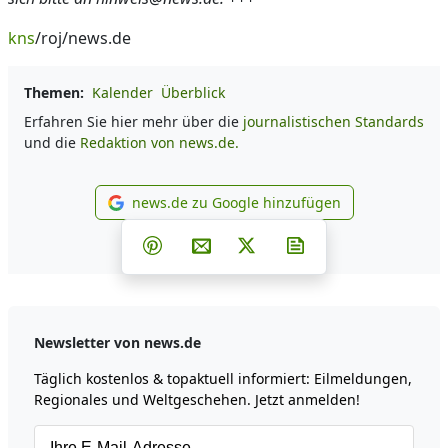
kns
/roj/news.de
Themen:
Kalender
Überblick
Erfahren Sie hier mehr über die
journalistischen Standards
und die
Redaktion von news.de.
news.de zu Google hinzufügen
news.de zu Google hinzufüg
Teilen auf Facebook
Teilen auf Whatsapp
Teilen auf Telegram
Teilen auf Pinterest
Per E-Mail teilen
Post auf X
Newsletter abonni
Newsletter von news.de
Täglich kostenlos & topaktuell informiert: Eilmeldungen,
Regionales und Weltgeschehen. Jetzt anmelden!