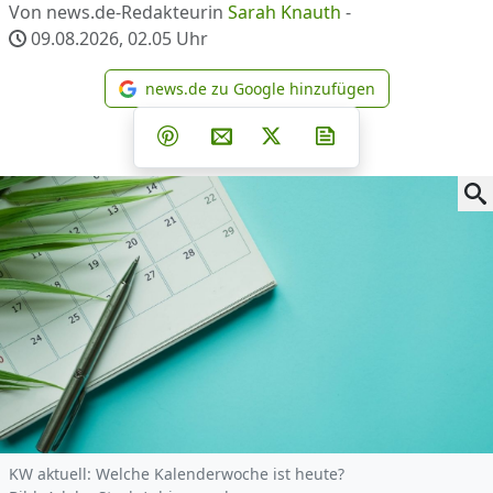
Von news.de-Redakteurin
Sarah Knauth
-
09.08.2026, 02.05
Uhr
news.de zu Google hinzufügen
news.de zu Google hinzufüg
Teilen auf Facebook
Teilen auf Whatsapp
Teilen auf Telegram
Teilen auf Pinterest
Per E-Mail teilen
Post auf X
Newsletter abonni
KW aktuell: Welche Kalenderwoche ist heute?