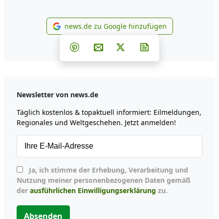
news.de zu Google hinzufügen
news.de zu Google hinzufüg
Teilen auf Facebook
Teilen auf Whatsapp
Teilen auf Telegram
Teilen auf Pinterest
Per E-Mail teilen
Post auf X
Newsletter abonni
Newsletter von news.de
Täglich kostenlos & topaktuell informiert: Eilmeldungen,
Regionales und Weltgeschehen. Jetzt anmelden!
Ja, ich stimme der Erhebung, Verarbeitung und
Nutzung meiner personenbezogenen Daten gemäß
der
ausführlichen Einwilligungserklärung
zu.
Absenden