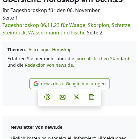
Ihr Tageshoroskop für den 06. November
Seite 1
Tageshoroskop 06.11.23 für Waage, Skorpion, Schütze,
Steinbock, Wassermann und Fische
Seite 2
Themen:
Astrologie
Horoskop
Erfahren Sie hier mehr über die
journalistischen Standards
und die
Redaktion von news.de.
news.de zu Google hinzufügen
news.de zu Google hinzufüg
Teilen auf Facebook
Teilen auf Whatsapp
Teilen auf Telegram
Teilen auf Pinterest
Per E-Mail teilen
Post auf X
Newsletter abonni
Newsletter von news.de
Täglich kostenlos & topaktuell informiert: Eilmeldungen,