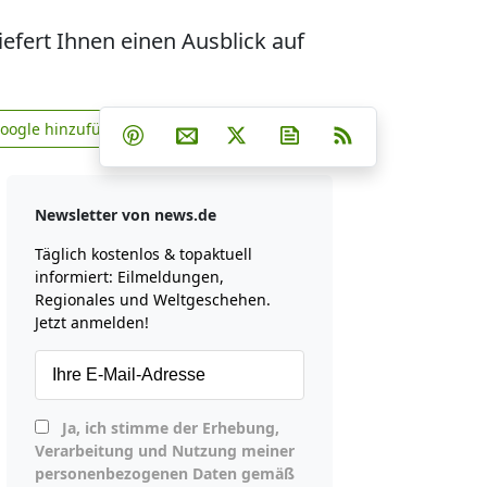
iefert Ihnen einen Ausblick auf
Teilen auf Facebook
Teilen auf Whatsapp
Teilen auf Telegram
Google hinzufügen
Teilen auf Pinterest
Per E-Mail teilen
Post auf X
Newsletter abonniere
RSS
news.de zu Google hinzufügen
Newsletter von news.de
Täglich kostenlos & topaktuell
informiert: Eilmeldungen,
Regionales und Weltgeschehen.
Jetzt anmelden!
Ja, ich stimme der Erhebung,
Verarbeitung und Nutzung meiner
personenbezogenen Daten gemäß