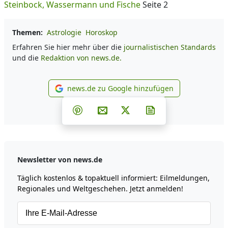
Steinbock, Wassermann und Fische
Seite 2
Themen:
Astrologie
Horoskop
Erfahren Sie hier mehr über die
journalistischen Standards
und die
Redaktion von news.de.
news.de zu Google hinzufügen
news.de zu Google hinzufüg
Teilen auf Facebook
Teilen auf Whatsapp
Teilen auf Telegram
Teilen auf Pinterest
Per E-Mail teilen
Post auf X
Newsletter abonni
Newsletter von news.de
Täglich kostenlos & topaktuell informiert: Eilmeldungen,
Regionales und Weltgeschehen. Jetzt anmelden!