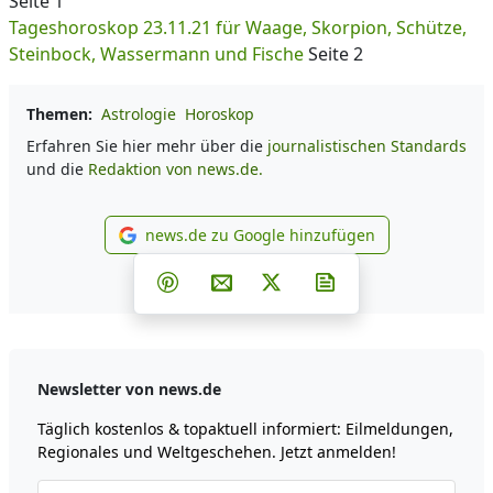
Seite 1
Tageshoroskop 23.11.21 für Waage, Skorpion, Schütze,
Steinbock, Wassermann und Fische
Seite 2
Themen:
Astrologie
Horoskop
Erfahren Sie hier mehr über die
journalistischen Standards
und die
Redaktion von news.de.
news.de zu Google hinzufügen
news.de zu Google hinzufüg
Teilen auf Facebook
Teilen auf Whatsapp
Teilen auf Telegram
Teilen auf Pinterest
Per E-Mail teilen
Post auf X
Newsletter abonni
Newsletter von news.de
Täglich kostenlos & topaktuell informiert: Eilmeldungen,
Regionales und Weltgeschehen. Jetzt anmelden!