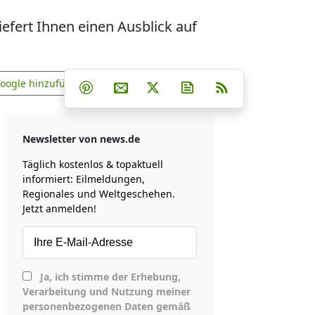
iefert Ihnen einen Ausblick auf
Teilen auf Facebook
Teilen auf Whatsapp
Teilen auf Telegram
Google hinzufügen
Teilen auf Pinterest
Per E-Mail teilen
Post auf X
Newsletter abonniere
RSS
news.de zu Google hinzufügen
Newsletter von news.de
Täglich kostenlos & topaktuell
informiert: Eilmeldungen,
Regionales und Weltgeschehen.
Jetzt anmelden!
Ja, ich stimme der Erhebung,
Verarbeitung und Nutzung meiner
personenbezogenen Daten gemäß