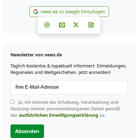
news.de zu Google hinzufügen
news.de zu Google hinzufüg
Teilen auf Facebook
Teilen auf Whatsapp
Teilen auf Telegram
Teilen auf Pinterest
Per E-Mail teilen
Post auf X
Newsletter abonni
Newsletter von news.de
Täglich kostenlos & topaktuell informiert: Eilmeldungen,
Regionales und Weltgeschehen. Jetzt anmelden!
Ja, ich stimme der Erhebung, Verarbeitung und
Nutzung meiner personenbezogenen Daten gemäß
der
ausführlichen Einwilligungserklärung
zu.
Absenden