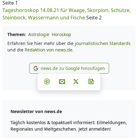
Seite 1
Tageshoroskop 14.08.21 für Waage, Skorpion, Schütze,
Steinbock, Wassermann und Fische
Seite 2
Themen:
Astrologie
Horoskop
Erfahren Sie hier mehr über die
journalistischen Standards
und die
Redaktion von news.de.
news.de zu Google hinzufügen
news.de zu Google hinzufüg
Teilen auf Facebook
Teilen auf Whatsapp
Teilen auf Telegram
Teilen auf Pinterest
Per E-Mail teilen
Post auf X
Newsletter abonni
Newsletter von news.de
Täglich kostenlos & topaktuell informiert: Eilmeldungen,
Regionales und Weltgeschehen. Jetzt anmelden!