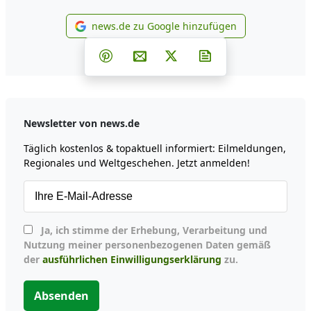
news.de zu Google hinzufügen
news.de zu Google hinzufüg
Teilen auf Facebook
Teilen auf Whatsapp
Teilen auf Telegram
Teilen auf Pinterest
Per E-Mail teilen
Post auf X
Newsletter abonni
Newsletter von news.de
Täglich kostenlos & topaktuell informiert: Eilmeldungen,
Regionales und Weltgeschehen. Jetzt anmelden!
Ja, ich stimme der Erhebung, Verarbeitung und
Nutzung meiner personenbezogenen Daten gemäß
der
ausführlichen Einwilligungserklärung
zu.
Absenden