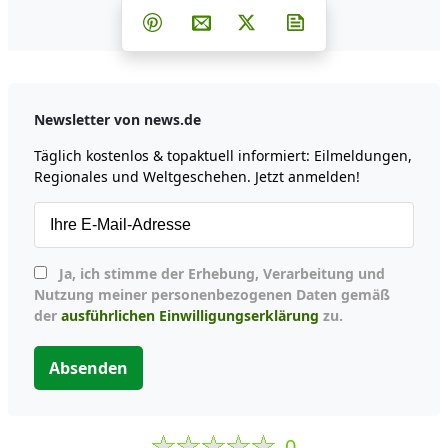
Teilen auf Facebook
Teilen auf Whatsapp
Teilen auf Telegram
Teilen auf Pinterest
Per E-Mail teilen
Post auf X
Newsletter abonni
Newsletter von news.de
Täglich kostenlos & topaktuell informiert: Eilmeldungen,
Regionales und Weltgeschehen. Jetzt anmelden!
Ja, ich stimme der Erhebung, Verarbeitung und
Nutzung meiner personenbezogenen Daten gemäß
der
ausführlichen Einwilligungserklärung
zu.
Absenden
0