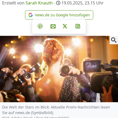
Erstellt von
Sarah Knauth
-
19.05.2025, 23.15
Uhr
news.de zu Google hinzufügen
news.de zu Google hinzufüg
Teilen auf Facebook
Teilen auf Whatsapp
Teilen auf Telegram
Teilen auf Pinterest
Per E-Mail teilen
Post auf X
Newsletter abonni
Die Welt der Stars im Blick: Aktuelle Promi-Nachrichten lesen
Sie auf news.de (Symbolbild).