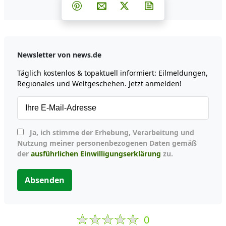
Teilen auf Facebook
Teilen auf Whatsapp
Teilen auf Telegram
Teilen auf Pinterest
Per E-Mail teilen
Post auf X
Newsletter abonni
Newsletter von news.de
Täglich kostenlos & topaktuell informiert: Eilmeldungen,
Regionales und Weltgeschehen. Jetzt anmelden!
Ja, ich stimme der Erhebung, Verarbeitung und
Nutzung meiner personenbezogenen Daten gemäß
der
ausführlichen Einwilligungserklärung
zu.
Absenden
0