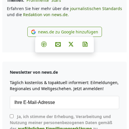
Themen:
Prominente
Stars
Erfahren Sie hier mehr über die
journalistischen Standards
und die
Redaktion von news.de.
news.de zu Google hinzufügen
news.de zu Google hinzufüg
Teilen auf Facebook
Teilen auf Whatsapp
Teilen auf Telegram
Teilen auf Pinterest
Per E-Mail teilen
Post auf X
Newsletter abonni
Newsletter von news.de
Täglich kostenlos & topaktuell informiert: Eilmeldungen,
Regionales und Weltgeschehen. Jetzt anmelden!
Ja, ich stimme der Erhebung, Verarbeitung und
Nutzung meiner personenbezogenen Daten gemäß
der
ausführlichen Einwilligungserklärung
zu.