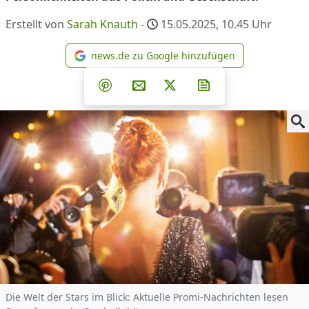
Erstellt von
Sarah Knauth
-
15.05.2025, 10.45
Uhr
news.de zu Google hinzufügen
news.de zu Google hinzufüg
Teilen auf Facebook
Teilen auf Whatsapp
Teilen auf Telegram
Teilen auf Pinterest
Per E-Mail teilen
Post auf X
Newsletter abonni
Die Welt der Stars im Blick: Aktuelle Promi-Nachrichten lesen