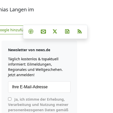
thias Langen im
Teilen auf Facebook
Teilen auf Whatsapp
Teilen auf Telegram
Google hinzufügen
Teilen auf Pinterest
Per E-Mail teilen
Post auf X
Newsletter abonniere
RSS
news.de zu Google hinzufügen
Newsletter von news.de
Täglich kostenlos & topaktuell
informiert: Eilmeldungen,
Regionales und Weltgeschehen.
Jetzt anmelden!
Ja, ich stimme der Erhebung,
Verarbeitung und Nutzung meiner
personenbezogenen Daten gemäß