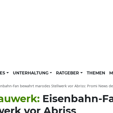
LES
UNTERHALTUNG
RATGEBER
THEMEN
M
enbahn-Fan bewahrt marodes Stellwerk vor Abriss: Promi News der d
Bauwerk:
Eisenbahn-F
erk vor Abriss