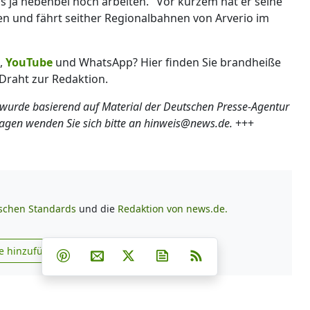
ss ja nebenbei noch arbeiten." Vor kurzem hat er seine
n und fährt seither Regionalbahnen von Arverio im
,
YouTube
und WhatsApp? Hier finden Sie brandheiße
Draht zur Redaktion.
 wurde basierend auf Material der Deutschen Presse-Agentur
ragen wenden Sie sich bitte an hinweis@news.de.
+++
ischen Standards
und die
Redaktion von news.de.
Teilen auf Facebook
Teilen auf Whatsapp
Teilen auf Telegram
e hinzufügen
Teilen auf Pinterest
Per E-Mail teilen
Post auf X
Newsletter abonnieren
RSS
s.de zu Google hinzufügen