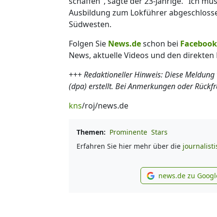
schaffen", sagte der 23-Jährige. "Ich mu
Ausbildung zum Lokführer abgeschlosse
Südwesten.
Folgen Sie
News.de
schon bei
Facebook
News, aktuelle Videos und den direkten 
+++
Redaktioneller Hinweis: Diese Meldung
(dpa) erstellt. Bei Anmerkungen oder Rückf
kns
/roj/news.de
Themen:
Prominente
Stars
Erfahren Sie hier mehr über die
journalist
news.de zu Googl
new