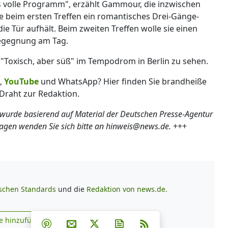
as volle Programm", erzählt Gammour, die inzwischen
e beim ersten Treffen ein romantisches Drei-Gänge-
ie Tür aufhält. Beim zweiten Treffen wolle sie einen
Begegnung am Tag.
"Toxisch, aber süß" im Tempodrom in Berlin zu sehen.
,
YouTube
und WhatsApp? Hier finden Sie brandheiße
Draht zur Redaktion.
 wurde basierend auf Material der Deutschen Presse-Agentur
ragen wenden Sie sich bitte an hinweis@news.de.
+++
ischen Standards
und die
Redaktion von news.de.
Teilen auf Facebook
Teilen auf Whatsapp
Teilen auf Telegram
e hinzufügen
Teilen auf Pinterest
Per E-Mail teilen
Post auf X
Newsletter abonnieren
RSS
s.de zu Google hinzufügen