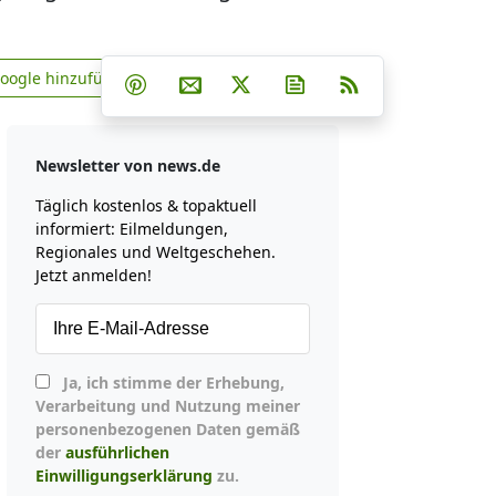
Teilen auf Facebook
Teilen auf Whatsapp
Teilen auf Telegram
Google hinzufügen
Teilen auf Pinterest
Per E-Mail teilen
Post auf X
Newsletter abonniere
RSS
news.de zu Google hinzufügen
Newsletter von news.de
Täglich kostenlos & topaktuell
informiert: Eilmeldungen,
Regionales und Weltgeschehen.
Jetzt anmelden!
Ja, ich stimme der Erhebung,
Verarbeitung und Nutzung meiner
personenbezogenen Daten gemäß
der
ausführlichen
Einwilligungserklärung
zu.