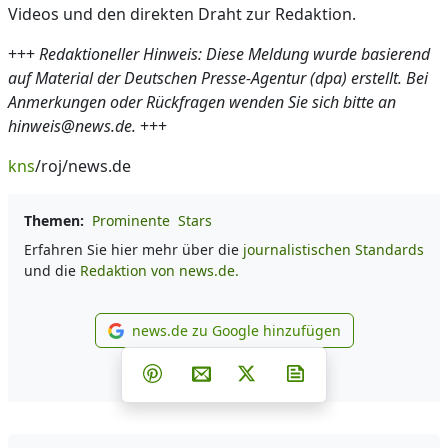
Videos und den direkten Draht zur Redaktion.
+++
Redaktioneller Hinweis: Diese Meldung wurde basierend
auf Material der Deutschen Presse-Agentur (dpa) erstellt. Bei
Anmerkungen oder Rückfragen wenden Sie sich bitte an
hinweis@news.de.
+++
kns
/roj/news.de
Themen:
Prominente
Stars
Erfahren Sie hier mehr über die
journalistischen Standards
und die
Redaktion von news.de.
news.de zu Google hinzufügen
news.de zu Google hinzufüg
Teilen auf Facebook
Teilen auf Whatsapp
Teilen auf Telegram
Teilen auf Pinterest
Per E-Mail teilen
Post auf X
Newsletter abonni