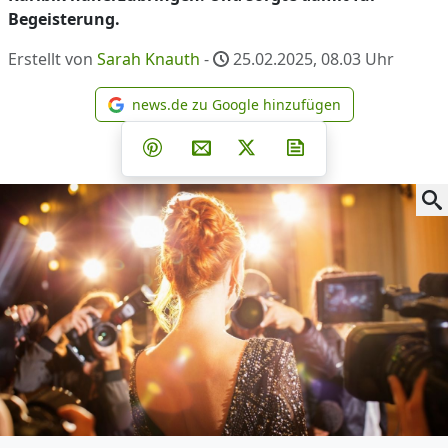
Begeisterung.
Erstellt von
Sarah Knauth
-
25.02.2025, 08.03
Uhr
news.de zu Google hinzufügen
news.de zu Google hinzufüg
Teilen auf Facebook
Teilen auf Whatsapp
Teilen auf Telegram
Teilen auf Pinterest
Per E-Mail teilen
Post auf X
Newsletter abonni