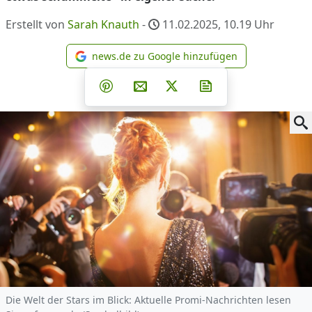
Erstellt von
Sarah Knauth
-
11.02.2025, 10.19
Uhr
news.de zu Google hinzufügen
news.de zu Google hinzufüg
Teilen auf Facebook
Teilen auf Whatsapp
Teilen auf Telegram
Teilen auf Pinterest
Per E-Mail teilen
Post auf X
Newsletter abonni
Die Welt der Stars im Blick: Aktuelle Promi-Nachrichten lesen