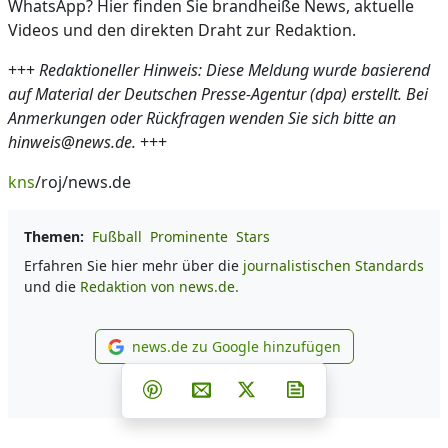
WhatsApp? Hier finden Sie brandheiße News, aktuelle
Videos und den direkten Draht zur Redaktion.
+++
Redaktioneller Hinweis: Diese Meldung wurde basierend
auf Material der Deutschen Presse-Agentur (dpa) erstellt. Bei
Anmerkungen oder Rückfragen wenden Sie sich bitte an
hinweis@news.de.
+++
kns
/roj/news.de
Themen:
Fußball
Prominente
Stars
Erfahren Sie hier mehr über die
journalistischen Standards
und die
Redaktion von news.de.
news.de zu Google hinzufügen
news.de zu Google hinzufüg
Teilen auf Facebook
Teilen auf Whatsapp
Teilen auf Telegram
Teilen auf Pinterest
Per E-Mail teilen
Post auf X
Newsletter abonni