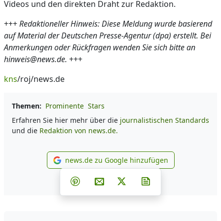
Videos und den direkten Draht zur Redaktion.
+++
Redaktioneller Hinweis: Diese Meldung wurde basierend
auf Material der Deutschen Presse-Agentur (dpa) erstellt. Bei
Anmerkungen oder Rückfragen wenden Sie sich bitte an
hinweis@news.de.
+++
kns
/roj/news.de
Themen:
Prominente
Stars
Erfahren Sie hier mehr über die
journalistischen Standards
und die
Redaktion von news.de.
news.de zu Google hinzufügen
news.de zu Google hinzufüg
Teilen auf Facebook
Teilen auf Whatsapp
Teilen auf Telegram
Teilen auf Pinterest
Per E-Mail teilen
Post auf X
Newsletter abonni