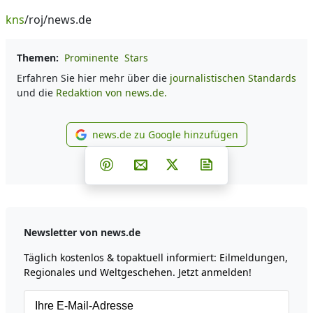
kns
/roj/news.de
Themen:
Prominente
Stars
Erfahren Sie hier mehr über die
journalistischen Standards
und die
Redaktion von news.de.
news.de zu Google hinzufügen
news.de zu Google hinzufüg
Teilen auf Facebook
Teilen auf Whatsapp
Teilen auf Telegram
Teilen auf Pinterest
Per E-Mail teilen
Post auf X
Newsletter abonni
Newsletter von news.de
Täglich kostenlos & topaktuell informiert: Eilmeldungen,
Regionales und Weltgeschehen. Jetzt anmelden!