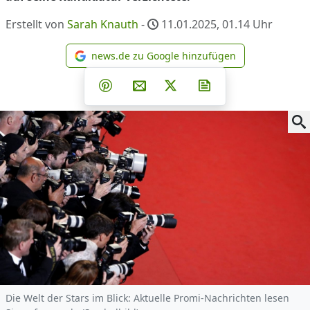
Erstellt von
Sarah Knauth
-
11.01.2025, 01.14
Uhr
news.de zu Google hinzufügen
news.de zu Google hinzufüg
Teilen auf Facebook
Teilen auf Whatsapp
Teilen auf Telegram
Teilen auf Pinterest
Per E-Mail teilen
Post auf X
Newsletter abonni
Die Welt der Stars im Blick: Aktuelle Promi-Nachrichten lesen