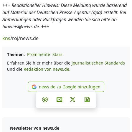
+++
Redaktioneller Hinweis: Diese Meldung wurde basierend
auf Material der Deutschen Presse-Agentur (dpa) erstellt. Bei
Anmerkungen oder Rückfragen wenden Sie sich bitte an
hinweis@news.de.
+++
kns
/roj/news.de
Themen:
Prominente
Stars
Erfahren Sie hier mehr über die
journalistischen Standards
und die
Redaktion von news.de.
news.de zu Google hinzufügen
news.de zu Google hinzufüg
Teilen auf Facebook
Teilen auf Whatsapp
Teilen auf Telegram
Teilen auf Pinterest
Per E-Mail teilen
Post auf X
Newsletter abonni
Newsletter von news.de