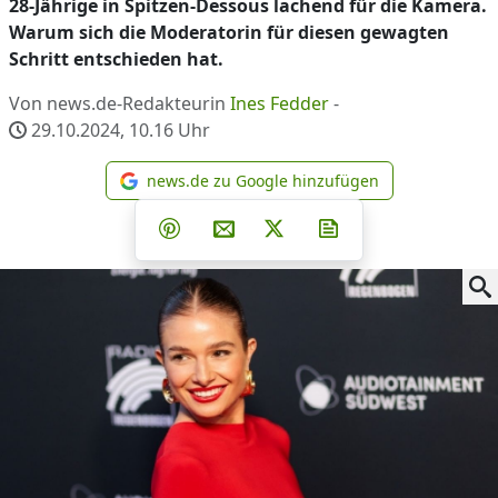
28-Jährige in Spitzen-Dessous lachend für die Kamera.
Warum sich die Moderatorin für diesen gewagten
Schritt entschieden hat.
Von news.de-Redakteurin
Ines Fedder
-
29.10.2024, 10.16
Uhr
news.de zu Google hinzufügen
news.de zu Google hinzufüg
Teilen auf Facebook
Teilen auf Whatsapp
Teilen auf Telegram
Teilen auf Pinterest
Per E-Mail teilen
Post auf X
Newsletter abonni