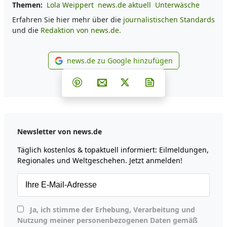
Themen:
Lola Weippert
news.de aktuell
Unterwäsche
Erfahren Sie hier mehr über die
journalistischen Standards
und die
Redaktion von news.de.
news.de zu Google hinzufügen
news.de zu Google hinzufüg
Teilen auf Facebook
Teilen auf Whatsapp
Teilen auf Telegram
Teilen auf Pinterest
Per E-Mail teilen
Post auf X
Newsletter abonni
Newsletter von news.de
Täglich kostenlos & topaktuell informiert: Eilmeldungen,
Regionales und Weltgeschehen. Jetzt anmelden!
Ja, ich stimme der Erhebung, Verarbeitung und
Nutzung meiner personenbezogenen Daten gemäß