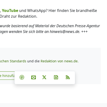
,
YouTube
und WhatsApp? Hier finden Sie brandheiße
Draht zur Redaktion.
 wurde basierend auf Material der Deutschen Presse-Agentur
ragen wenden Sie sich bitte an hinweis@news.de.
+++
ischen Standards
und die
Redaktion von news.de.
Teilen auf Facebook
Teilen auf Whatsapp
Teilen auf Telegram
e hinzufügen
Teilen auf Pinterest
Per E-Mail teilen
Post auf X
Newsletter abonnieren
RSS
s.de zu Google hinzufügen