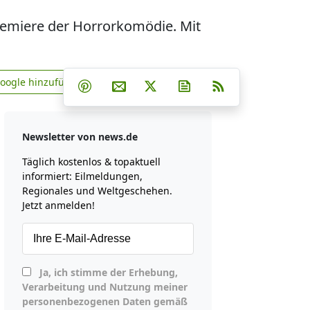
 Premiere der Horrorkomödie. Mit
Teilen auf Facebook
Teilen auf Whatsapp
Teilen auf Telegram
Google hinzufügen
Teilen auf Pinterest
Per E-Mail teilen
Post auf X
Newsletter abonniere
RSS
news.de zu Google hinzufügen
Newsletter von news.de
Täglich kostenlos & topaktuell
informiert: Eilmeldungen,
Regionales und Weltgeschehen.
Jetzt anmelden!
Ja, ich stimme der Erhebung,
Verarbeitung und Nutzung meiner
personenbezogenen Daten gemäß