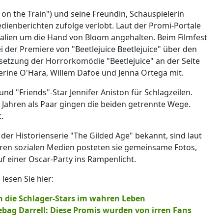
l on the Train") und seine Freundin, Schauspielerin
dienberichten zufolge verlobt. Laut der Promi-Portale
talien um die Hand von Bloom angehalten. Beim Filmfest
i der Premiere von "Beetlejuice Beetlejuice" über den
rtsetzung der Horrorkomödie "Beetlejuice" an der Seite
erine O'Hara, Willem Dafoe und Jenna Ortega mit.
nd "Friends"-Star Jennifer Aniston für Schlagzeilen.
 Jahren als Paar gingen die beiden getrennte Wege.
.
er Historienserie "The Gilded Age" bekannt, sind laut
ihren sozialen Medien posteten sie gemeinsame Fotos,
f einer Oscar-Party ins Rampenlicht.
esen Sie hier:
n die Schlager-Stars im wahren Leben
bag Darrell: Diese Promis wurden von irren Fans