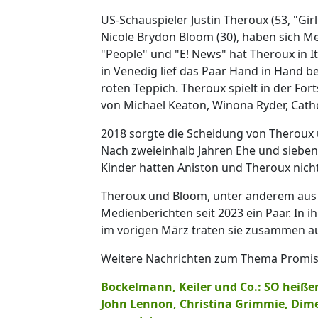
US-Schauspieler Justin Theroux (53, "Gir
Nicole Brydon Bloom (30), haben sich Me
"People" und "E! News" hat Theroux in I
in Venedig lief das Paar Hand in Hand be
roten Teppich. Theroux spielt in der Fo
von Michael Keaton, Winona Ryder, Cath
2018 sorgte die Scheidung von Theroux u
Nach zweieinhalb Jahren Ehe und sieben
Kinder hatten Aniston und Theroux nicht
Theroux und Bloom, unter anderem aus d
Medienberichten seit 2023 ein Paar. In 
im vorigen März traten sie zusammen au
Weitere Nachrichten zum Thema Promis l
Bockelmann, Keiler und Co.: SO heiße
John Lennon, Christina Grimmie, Dime