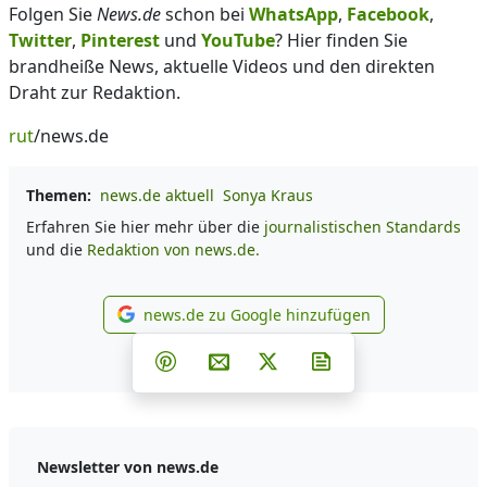
Folgen Sie
News.de
schon bei
WhatsApp
,
Facebook
,
Twitter
,
Pinterest
und
YouTube
? Hier finden Sie
brandheiße News, aktuelle Videos und den direkten
Draht zur Redaktion.
rut
/news.de
Themen:
news.de aktuell
Sonya Kraus
Erfahren Sie hier mehr über die
journalistischen Standards
und die
Redaktion von news.de.
news.de zu Google hinzufügen
news.de zu Google hinzufüg
Teilen auf Facebook
Teilen auf Whatsapp
Teilen auf Telegram
Teilen auf Pinterest
Per E-Mail teilen
Post auf X
Newsletter abonni
Newsletter von news.de