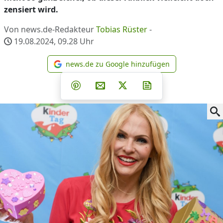
zensiert wird.
Von news.de-Redakteur
Tobias Rüster
-
19.08.2024, 09.28
Uhr
news.de zu Google hinzufügen
news.de zu Google hinzufüg
Teilen auf Facebook
Teilen auf Whatsapp
Teilen auf Telegram
Teilen auf Pinterest
Per E-Mail teilen
Post auf X
Newsletter abonni