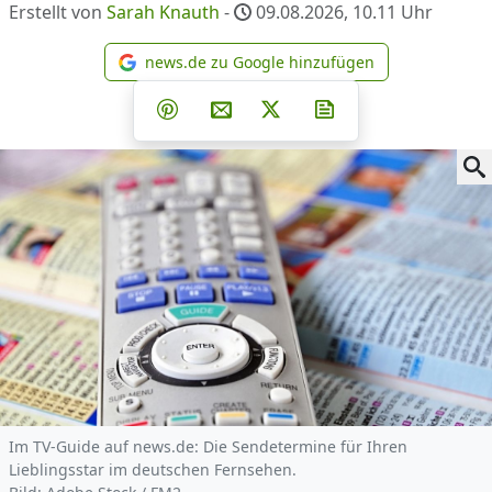
Erstellt von
Sarah Knauth
-
09.08.2026, 10.11
Uhr
news.de zu Google hinzufügen
news.de zu Google hinzufüg
Teilen auf Facebook
Teilen auf Whatsapp
Teilen auf Telegram
Teilen auf Pinterest
Per E-Mail teilen
Post auf X
Newsletter abonni
Im TV-Guide auf news.de: Die Sendetermine für Ihren
Lieblingsstar im deutschen Fernsehen.