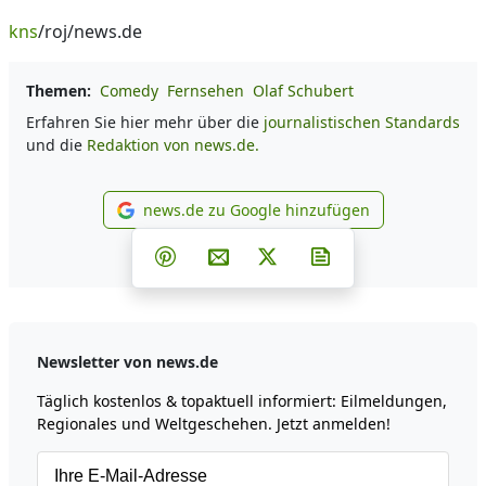
kns
/roj/news.de
Themen:
Comedy
Fernsehen
Olaf Schubert
Erfahren Sie hier mehr über die
journalistischen Standards
und die
Redaktion von news.de.
news.de zu Google hinzufügen
news.de zu Google hinzufüg
Teilen auf Facebook
Teilen auf Whatsapp
Teilen auf Telegram
Teilen auf Pinterest
Per E-Mail teilen
Post auf X
Newsletter abonni
Newsletter von news.de
Täglich kostenlos & topaktuell informiert: Eilmeldungen,
Regionales und Weltgeschehen. Jetzt anmelden!