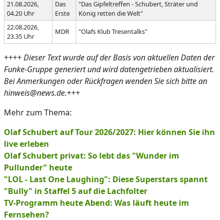
21.08.2026,
Das
"Das Gipfeltreffen - Schubert, Sträter und
04.20 Uhr
Erste
König retten die Welt"
22.08.2026,
MDR
"Olafs Klub Tresentalks"
23.35 Uhr
++++
Dieser Text wurde auf der Basis von aktuellen Daten der
Funke-Gruppe generiert und wird datengetrieben aktualisiert.
Bei Anmerkungen oder Rückfragen wenden Sie sich bitte an
hinweis@news.de.
+++
Mehr zum Thema:
Olaf Schubert auf Tour 2026/2027: Hier können Sie ihn
live erleben
Olaf Schubert privat: So lebt das "Wunder im
Pullunder" heute
"LOL - Last One Laughing": Diese Superstars spannt
"Bully" in Staffel 5 auf die Lachfolter
TV-Programm heute Abend: Was läuft heute im
Fernsehen?