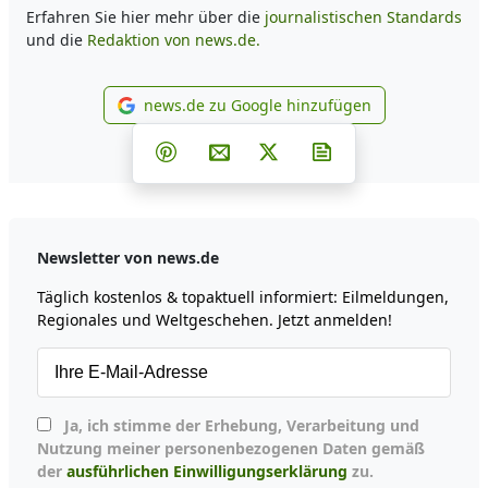
Erfahren Sie hier mehr über die
journalistischen Standards
und die
Redaktion von news.de.
news.de zu Google hinzufügen
news.de zu Google hinzufüg
Teilen auf Facebook
Teilen auf Whatsapp
Teilen auf Telegram
Teilen auf Pinterest
Per E-Mail teilen
Post auf X
Newsletter abonni
Newsletter von news.de
Täglich kostenlos & topaktuell informiert: Eilmeldungen,
Regionales und Weltgeschehen. Jetzt anmelden!
Ja, ich stimme der Erhebung, Verarbeitung und
Nutzung meiner personenbezogenen Daten gemäß
der
ausführlichen Einwilligungserklärung
zu.