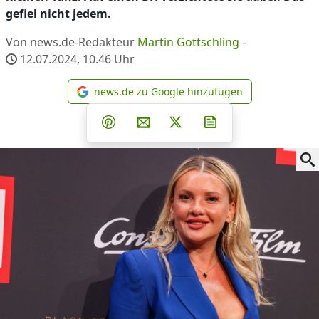
gefiel nicht jedem.
Von news.de-Redakteur
Martin Gottschling
-
12.07.2024, 10.46
Uhr
news.de zu Google hinzufügen
news.de zu Google hinzufüg
Teilen auf Facebook
Teilen auf Whatsapp
Teilen auf Telegram
Teilen auf Pinterest
Per E-Mail teilen
Post auf X
Newsletter abonni