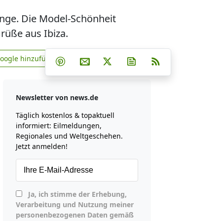
nge. Die Model-Schönheit
Grüße aus Ibiza.
Teilen auf Facebook
Teilen auf Whatsapp
Teilen auf Telegram
Google hinzufügen
Teilen auf Pinterest
Per E-Mail teilen
Post auf X
Newsletter abonniere
RSS
news.de zu Google hinzufügen
Newsletter von news.de
Täglich kostenlos & topaktuell
informiert: Eilmeldungen,
Regionales und Weltgeschehen.
Jetzt anmelden!
Ja, ich stimme der Erhebung,
Verarbeitung und Nutzung meiner
personenbezogenen Daten gemäß