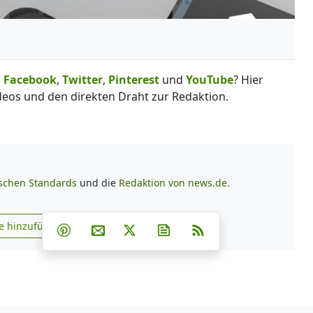
,
Facebook
,
Twitter
,
Pinterest
und
YouTube
? Hier
deos und den direkten Draht zur Redaktion.
ischen Standards
und die
Redaktion von news.de.
Teilen auf Facebook
Teilen auf Whatsapp
Teilen auf Telegram
e hinzufügen
Teilen auf Pinterest
Per E-Mail teilen
Post auf X
Newsletter abonnieren
RSS
s.de zu Google hinzufügen