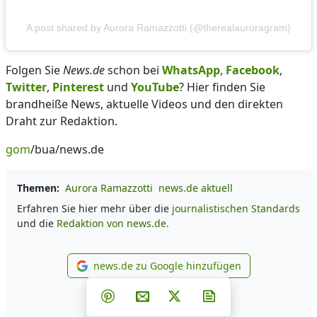
A post shared by Aurora Ramazzotti (@therealauroragram)
Folgen Sie
News.de
schon bei
WhatsApp
,
Facebook
,
Twitter
,
Pinterest
und
YouTube
? Hier finden Sie
brandheiße News, aktuelle Videos und den direkten
Draht zur Redaktion.
gom
/bua/news.de
Themen:
Aurora Ramazzotti
news.de aktuell
Erfahren Sie hier mehr über die
journalistischen Standards
und die
Redaktion von news.de.
news.de zu Google hinzufügen
news.de zu Google hinzufüg
Teilen auf Facebook
Teilen auf Whatsapp
Teilen auf Telegram
Teilen auf Pinterest
Per E-Mail teilen
Post auf X
Newsletter abonni