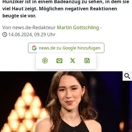
Hunziker ist in einem Badeanzug zu sehen, in dem sie
viel Haut zeigt. Möglichen negativen Reaktionen
beugte sie vor.
Von news.de-Redakteur
Martin Gottschling
-
14.06.2024, 09.29
Uhr
news.de zu Google hinzufügen
news.de zu Google hinzufüg
Teilen auf Facebook
Teilen auf Whatsapp
Teilen auf Telegram
Teilen auf Pinterest
Per E-Mail teilen
Post auf X
Newsletter abonni