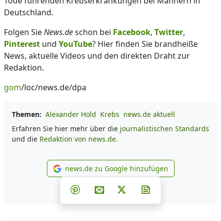
Tode führenden Krebserkrankungen bei Männern in
Deutschland.
Folgen Sie
News.de
schon bei
Facebook
,
Twitter
,
Pinterest
und
YouTube
? Hier finden Sie brandheiße
News, aktuelle Videos und den direkten Draht zur
Redaktion.
gom
/loc/news.de/dpa
Themen:
Alexander Hold
Krebs
news.de aktuell
Erfahren Sie hier mehr über die
journalistischen Standards
und die
Redaktion von news.de.
news.de zu Google hinzufügen
news.de zu Google hinzufüg
Teilen auf Facebook
Teilen auf Whatsapp
Teilen auf Telegram
Teilen auf Pinterest
Per E-Mail teilen
Post auf X
Newsletter abonni