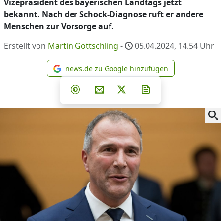
Vizepräsident des bayerischen Landtags jetzt
bekannt. Nach der Schock-Diagnose ruft er andere
Menschen zur Vorsorge auf.
Erstellt von
Martin Gottschling
-
05.04.2024, 14.54
Uhr
news.de zu Google hinzufügen
news.de zu Google hinzufüg
Teilen auf Facebook
Teilen auf Whatsapp
Teilen auf Telegram
Teilen auf Pinterest
Per E-Mail teilen
Post auf X
Newsletter abonni