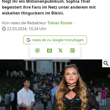
folgt ihr ein Millionenpublikum. Sophia Thiel
begeistert ihre Fans im Netz unter anderem mit
eiskalten Hinguckern im Bikini.
Von news.de-Redakteur
Tobias Rüster
-
22.03.2024, 10.24
Uhr
news.de zu Google hinzufügen
news.de zu Google hinzufüg
Teilen auf Facebook
Teilen auf Whatsapp
Teilen auf Telegram
Teilen auf Pinterest
Per E-Mail teilen
Post auf X
Newsletter abonni