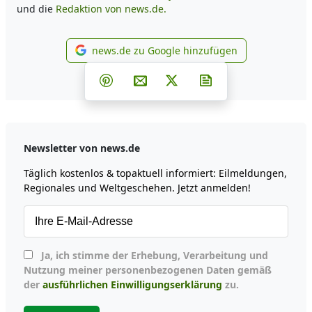
und die
Redaktion von news.de.
news.de zu Google hinzufügen
news.de zu Google hinzufüg
Teilen auf Facebook
Teilen auf Whatsapp
Teilen auf Telegram
Teilen auf Pinterest
Per E-Mail teilen
Post auf X
Newsletter abonni
Newsletter von news.de
Täglich kostenlos & topaktuell informiert: Eilmeldungen,
Regionales und Weltgeschehen. Jetzt anmelden!
Ja, ich stimme der Erhebung, Verarbeitung und
Nutzung meiner personenbezogenen Daten gemäß
der
ausführlichen Einwilligungserklärung
zu.