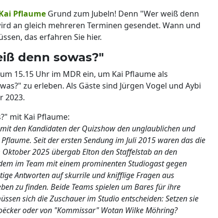
Kai Pflaume
Grund zum Jubeln! Denn "Wer weiß denn
ird an gleich mehreren Terminen gesendet. Wann und
ssen, das erfahren Sie hier.
eiß denn sowas?"
 um 15.15 Uhr im MDR ein, um Kai Pflaume als
s?" zu erleben. Als Gäste sind Jürgen Vogel und Aybi
r 2023.
" mit Kai Pflaume:
 mit den Kandidaten der Quizshow den unglaublichen und
flaume. Seit der ersten Sendung im Juli 2015 waren das die
 Oktober 2025 übergab Elton den Staffelstab an den
itdem im Team mit einem prominenten Studiogast gegen
htige Antworten auf skurrile und knifflige Fragen aus
eben zu finden. Beide Teams spielen um Bares für ihre
üssen sich die Zuschauer im Studio entscheiden: Setzen sie
 Hoëcker oder von "Kommissar" Wotan Wilke Möhring?