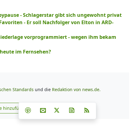
ypause - Schlagerstar gibt sich ungewohnt privat
voriten - Er soll Nachfolger von Elton in ARD-
Niederlage vorprogrammiert - wegen ihm bekam
 heute im Fernsehen?
ischen Standards
und die
Redaktion von news.de.
Teilen auf Facebook
Teilen auf Whatsapp
Teilen auf Telegram
e hinzufügen
Teilen auf Pinterest
Per E-Mail teilen
Post auf X
Newsletter abonnieren
RSS
s.de zu Google hinzufügen