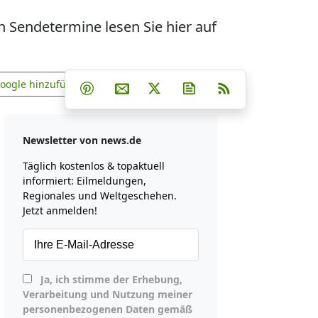
 Sendetermine lesen Sie hier auf
Teilen auf Facebook
Teilen auf Whatsapp
Teilen auf Telegram
Google hinzufügen
Teilen auf Pinterest
Per E-Mail teilen
Post auf X
Newsletter abonniere
RSS
news.de zu Google hinzufügen
Newsletter von news.de
Täglich kostenlos & topaktuell
informiert: Eilmeldungen,
Regionales und Weltgeschehen.
Jetzt anmelden!
Ja, ich stimme der Erhebung,
Verarbeitung und Nutzung meiner
personenbezogenen Daten gemäß