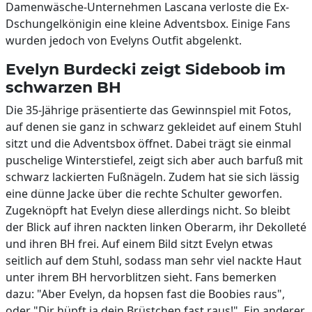
Damenwäsche-Unternehmen Lascana verloste die Ex-
Dschungelkönigin eine kleine Adventsbox. Einige Fans
wurden jedoch von Evelyns Outfit abgelenkt.
Evelyn Burdecki zeigt Sideboob im
schwarzen BH
Die 35-Jährige präsentierte das Gewinnspiel mit Fotos,
auf denen sie ganz in schwarz gekleidet auf einem Stuhl
sitzt und die Adventsbox öffnet. Dabei trägt sie einmal
puschelige Winterstiefel, zeigt sich aber auch barfuß mit
schwarz lackierten Fußnägeln. Zudem hat sie sich lässig
eine dünne Jacke über die rechte Schulter geworfen.
Zugeknöpft hat Evelyn diese allerdings nicht. So bleibt
der Blick auf ihren nackten linken Oberarm, ihr Dekolleté
und ihren BH frei. Auf einem Bild sitzt Evelyn etwas
seitlich auf dem Stuhl, sodass man sehr viel nackte Haut
unter ihrem BH hervorblitzen sieht. Fans bemerken
dazu: "Aber Evelyn, da hopsen fast die Boobies raus",
oder "Dir hüpft ja dein Brüstchen fast raus!". Ein anderer