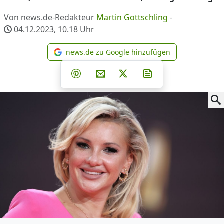
Von news.de-Redakteur
Martin Gottschling
-
04.12.2023, 10.18
Uhr
news.de zu Google hinzufügen
news.de zu Google hinzufüg
Teilen auf Facebook
Teilen auf Whatsapp
Teilen auf Telegram
Teilen auf Pinterest
Per E-Mail teilen
Post auf X
Newsletter abonni