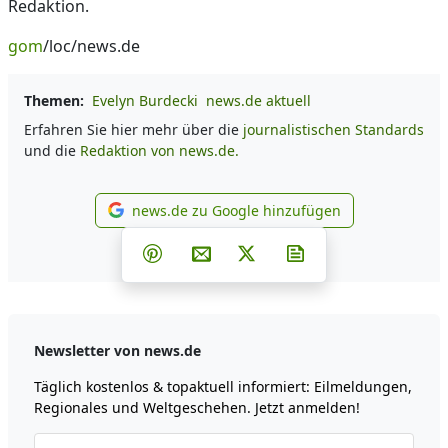
Redaktion.
gom
/loc/news.de
Themen:
Evelyn Burdecki
news.de aktuell
Erfahren Sie hier mehr über die
journalistischen Standards
und die
Redaktion von news.de.
news.de zu Google hinzufügen
news.de zu Google hinzufüg
Teilen auf Facebook
Teilen auf Whatsapp
Teilen auf Telegram
Teilen auf Pinterest
Per E-Mail teilen
Post auf X
Newsletter abonni
Newsletter von news.de
Täglich kostenlos & topaktuell informiert: Eilmeldungen,
Regionales und Weltgeschehen. Jetzt anmelden!