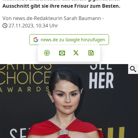
Ausschnitt gibt sie ihre neue Frisur zum Besten.
Von news.de-Redakteurin Sarah Baumann -
27.11.2023, 10.34
Uhr
news.de zu Google hinzufügen
news.de zu Google hinzufüg
Teilen auf Facebook
Teilen auf Whatsapp
Teilen auf Telegram
Teilen auf Pinterest
Per E-Mail teilen
Post auf X
Newsletter abonni