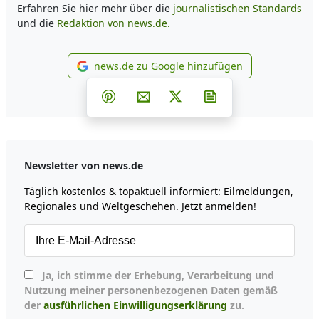
Erfahren Sie hier mehr über die
journalistischen Standards
und die
Redaktion von news.de.
news.de zu Google hinzufügen
news.de zu Google hinzufüg
Teilen auf Facebook
Teilen auf Whatsapp
Teilen auf Telegram
Teilen auf Pinterest
Per E-Mail teilen
Post auf X
Newsletter abonni
Newsletter von news.de
Täglich kostenlos & topaktuell informiert: Eilmeldungen,
Regionales und Weltgeschehen. Jetzt anmelden!
Ja, ich stimme der Erhebung, Verarbeitung und
Nutzung meiner personenbezogenen Daten gemäß
der
ausführlichen Einwilligungserklärung
zu.