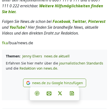
unter den Telefonnummern 0 800 / 111 0 111 und 0 800 /
111 0 222 erreichbar.
Weitere Hilfsmöglichkeiten finden
Sie hier.
Folgen Sie News.de schon bei
Facebook
,
Twitter
,
Pinterest
und
YouTube
? Hier finden Sie brandheiße News, aktuelle
Videos und den direkten Draht zur Redaktion.
fka
/bua/news.de
Themen:
Jenny Elvers
news.de aktuell
Erfahren Sie hier mehr über die
journalistischen Standards
und die
Redaktion von news.de.
news.de zu Google hinzufügen
news.de zu Google hinzufüg
Teilen auf Facebook
Teilen auf Whatsapp
Teilen auf Telegram
Teilen auf Pinterest
Per E-Mail teilen
Post auf X
Newsletter abonni