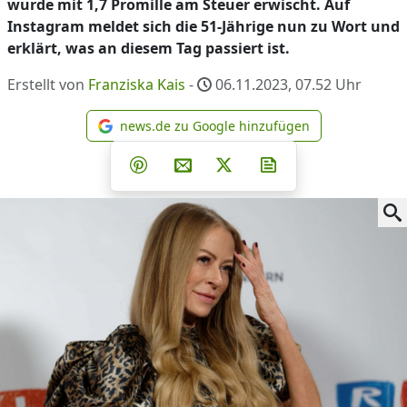
wurde mit 1,7 Promille am Steuer erwischt. Auf
Instagram meldet sich die 51-Jährige nun zu Wort und
erklärt, was an diesem Tag passiert ist.
Erstellt von
Franziska Kais
-
06.11.2023, 07.52
Uhr
news.de zu Google hinzufügen
news.de zu Google hinzufüg
Teilen auf Facebook
Teilen auf Whatsapp
Teilen auf Telegram
Teilen auf Pinterest
Per E-Mail teilen
Post auf X
Newsletter abonni