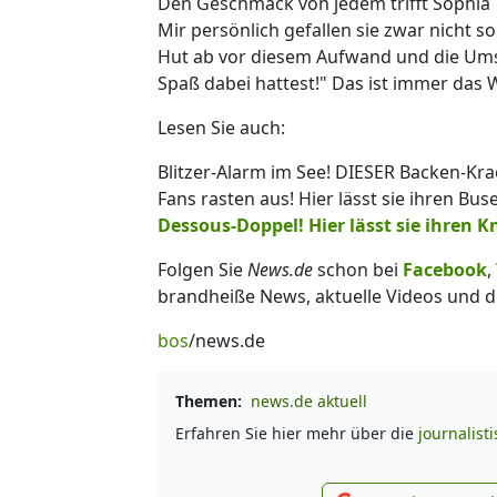
Den Geschmack von jedem trifft Sophia T
Mir persönlich gefallen sie zwar nicht 
Hut ab vor diesem Aufwand und die Umset
Spaß dabei hattest!" Das ist immer das W
Lesen Sie auch:
Blitzer-Alarm im See! DIESER Backen-Kr
Fans rasten aus! Hier lässt sie ihren Bus
Dessous-Doppel! Hier lässt sie ihren K
Folgen Sie
News.de
schon bei
Facebook
,
brandheiße News, aktuelle Videos und d
bos
/news.de
Themen:
news.de aktuell
Erfahren Sie hier mehr über die
journalist