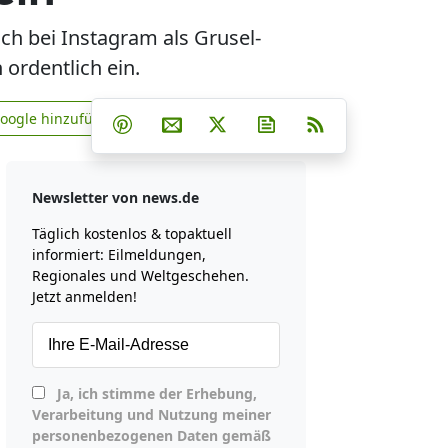
ich bei Instagram als Grusel-
 ordentlich ein.
Teilen auf Facebook
Teilen auf Whatsapp
Teilen auf Telegram
Google hinzufügen
Teilen auf Pinterest
Per E-Mail teilen
Post auf X
Newsletter abonniere
RSS
news.de zu Google hinzufügen
Newsletter von news.de
Täglich kostenlos & topaktuell
informiert: Eilmeldungen,
Regionales und Weltgeschehen.
Jetzt anmelden!
Ja, ich stimme der Erhebung,
Verarbeitung und Nutzung meiner
personenbezogenen Daten gemäß