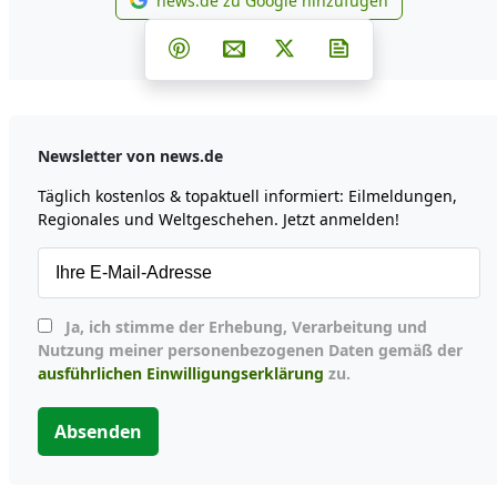
news.de zu Google hinzufügen
news.de zu Google hinzufü
Teilen auf Facebook
Teilen auf Whatsapp
Teilen auf Telegram
Teilen auf Pinterest
Per E-Mail teilen
Post auf X
Newsletter abonn
Newsletter von news.de
Täglich kostenlos & topaktuell informiert: Eilmeldungen,
Regionales und Weltgeschehen. Jetzt anmelden!
Ja, ich stimme der Erhebung, Verarbeitung und
Nutzung meiner personenbezogenen Daten gemäß der
ausführlichen Einwilligungserklärung
zu.
Absenden