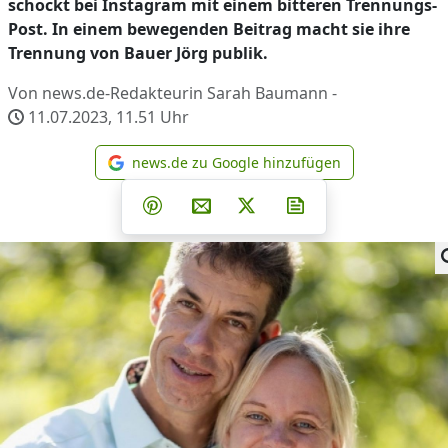
schockt bei Instagram mit einem bitteren Trennungs-
Post. In einem bewegenden Beitrag macht sie ihre
Trennung von Bauer Jörg publik.
Von news.de-Redakteurin Sarah Baumann -
11.07.2023, 11.51
Uhr
news.de zu Google hinzufügen
news.de zu Google hinzufüg
Teilen auf Facebook
Teilen auf Whatsapp
Teilen auf Telegram
Teilen auf Pinterest
Per E-Mail teilen
Post auf X
Newsletter abonni